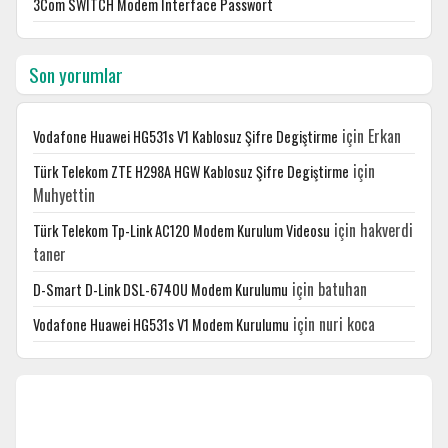
3Com SWITCH Modem Interface Passwort
Son yorumlar
için
Erkan
Vodafone Huawei HG531s V1 Kablosuz Şifre Degiştirme
için
Türk Telekom ZTE H298A HGW Kablosuz Şifre Degiştirme
Muhyettin
için
hakverdi
Türk Telekom Tp-Link AC120 Modem Kurulum Videosu
taner
için
batuhan
D-Smart D-Link DSL-6740U Modem Kurulumu
için
nuri koca
Vodafone Huawei HG531s V1 Modem Kurulumu