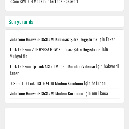
3Com SWITCH Modem Interface Passwort
Son yorumlar
için
Erkan
Vodafone Huawei HG531s V1 Kablosuz Şifre Degiştirme
için
Türk Telekom ZTE H298A HGW Kablosuz Şifre Degiştirme
Muhyettin
için
hakverdi
Türk Telekom Tp-Link AC120 Modem Kurulum Videosu
taner
için
batuhan
D-Smart D-Link DSL-6740U Modem Kurulumu
için
nuri koca
Vodafone Huawei HG531s V1 Modem Kurulumu