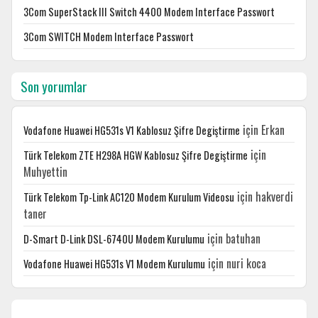
3Com SuperStack III Switch 4400 Modem Interface Passwort
3Com SWITCH Modem Interface Passwort
Son yorumlar
için
Erkan
Vodafone Huawei HG531s V1 Kablosuz Şifre Degiştirme
için
Türk Telekom ZTE H298A HGW Kablosuz Şifre Degiştirme
Muhyettin
için
hakverdi
Türk Telekom Tp-Link AC120 Modem Kurulum Videosu
taner
için
batuhan
D-Smart D-Link DSL-6740U Modem Kurulumu
için
nuri koca
Vodafone Huawei HG531s V1 Modem Kurulumu