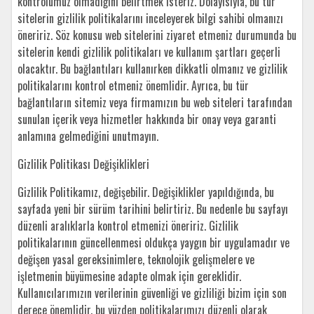
kontrolümüz olmadığını belirtmek isteriz. Dolayısıyla, bu tür
sitelerin gizlilik politikalarını inceleyerek bilgi sahibi olmanızı
öneririz. Söz konusu web sitelerini ziyaret etmeniz durumunda bu
sitelerin kendi gizlilik politikaları ve kullanım şartları geçerli
olacaktır. Bu bağlantıları kullanırken dikkatli olmanız ve gizlilik
politikalarını kontrol etmeniz önemlidir. Ayrıca, bu tür
bağlantıların sitemiz veya firmamızın bu web siteleri tarafından
sunulan içerik veya hizmetler hakkında bir onay veya garanti
anlamına gelmediğini unutmayın.
Gizlilik Politikası Değişiklikleri
Gizlilik Politikamız, değişebilir. Değişiklikler yapıldığında, bu
sayfada yeni bir sürüm tarihini belirtiriz. Bu nedenle bu sayfayı
düzenli aralıklarla kontrol etmenizi öneririz. Gizlilik
politikalarının güncellenmesi oldukça yaygın bir uygulamadır ve
değişen yasal gereksinimlere, teknolojik gelişmelere ve
işletmenin büyümesine adapte olmak için gereklidir.
Kullanıcılarımızın verilerinin güvenliği ve gizliliği bizim için son
derece önemlidir, bu yüzden politikalarımızı düzenli olarak