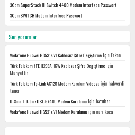
3Com SuperStack III Switch 4400 Modem Interface Passwort
3Com SWITCH Modem Interface Passwort
Son yorumlar
için
Erkan
Vodafone Huawei HG531s V1 Kablosuz Şifre Degiştirme
için
Türk Telekom ZTE H298A HGW Kablosuz Şifre Degiştirme
Muhyettin
için
hakverdi
Türk Telekom Tp-Link AC120 Modem Kurulum Videosu
taner
için
batuhan
D-Smart D-Link DSL-6740U Modem Kurulumu
için
nuri koca
Vodafone Huawei HG531s V1 Modem Kurulumu