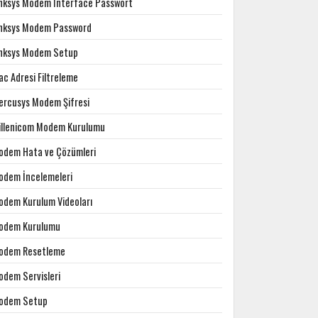
inksys Modem Interface Passwort
inksys Modem Password
inksys Modem Setup
c Adresi Filtreleme
ercusys Modem Şifresi
illenicom Modem Kurulumu
odem Hata ve Çözümleri
odem İncelemeleri
odem Kurulum Videoları
odem Kurulumu
odem Resetleme
odem Servisleri
odem Setup