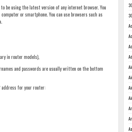
3
 to be using the latest version of any internet browser. You
r computer or smartphone. You can use browsers such as
3
a.
A
A
A
wary in router models),
A
A
sernames and passwords are usually written on the bottom
A
 address for your router:
A
Ai
A
A
A