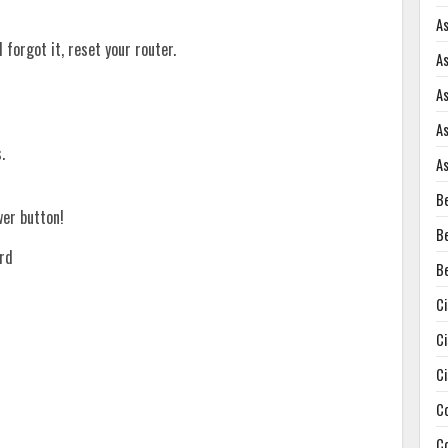
A
forgot it, reset your router.
A
A
A
.
A
B
wer button!
B
rd
B
C
C
C
C
C