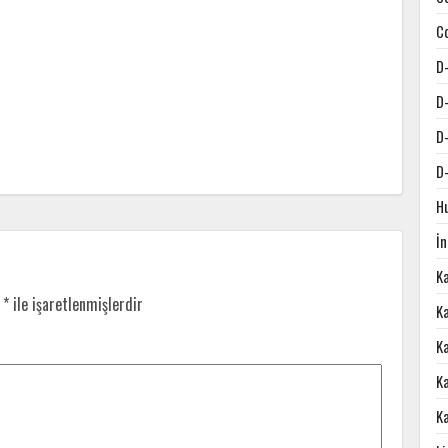
C
D
D
D
D
H
İ
K
r
*
ile işaretlenmişlerdir
Ka
K
K
K