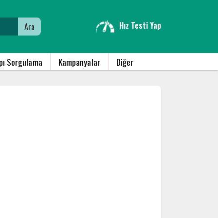
Hız Testi Yap
Ara
apı Sorgulama
Kampanyalar
Diğer