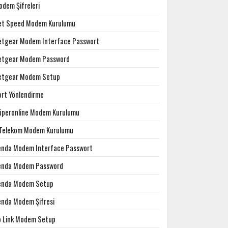
odem Şifreleri
et Speed Modem Kurulumu
etgear Modem Interface Passwort
etgear Modem Password
etgear Modem Setup
ort Yönlendirme
üperonline Modem Kurulumu
.Telekom Modem Kurulumu
enda Modem Interface Passwort
enda Modem Password
enda Modem Setup
enda Modem Şifresi
p Link Modem Setup