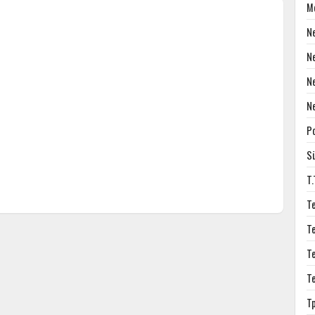
M
N
N
N
N
P
S
T
T
T
T
T
T