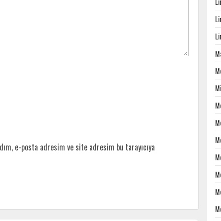
L
L
L
Ma
M
M
M
M
M
dım, e-posta adresim ve site adresim bu tarayıcıya
M
M
M
M