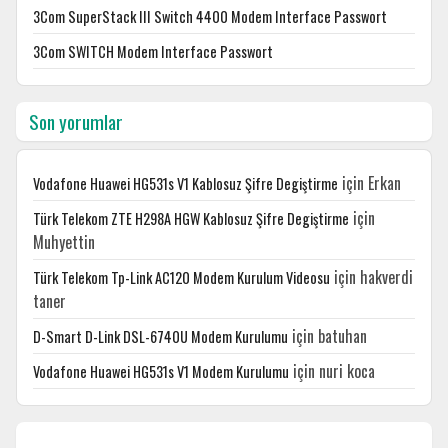
3Com SuperStack III Switch 4400 Modem Interface Passwort
3Com SWITCH Modem Interface Passwort
Son yorumlar
için
Erkan
Vodafone Huawei HG531s V1 Kablosuz Şifre Degiştirme
için
Türk Telekom ZTE H298A HGW Kablosuz Şifre Degiştirme
Muhyettin
için
hakverdi
Türk Telekom Tp-Link AC120 Modem Kurulum Videosu
taner
için
batuhan
D-Smart D-Link DSL-6740U Modem Kurulumu
için
nuri koca
Vodafone Huawei HG531s V1 Modem Kurulumu