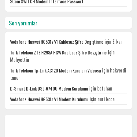
3Com SWITCH Modem Interface Passwort
Son yorumlar
için
Erkan
Vodafone Huawei HG531s V1 Kablosuz Şifre Degiştirme
için
Türk Telekom ZTE H298A HGW Kablosuz Şifre Degiştirme
Muhyettin
için
hakverdi
Türk Telekom Tp-Link AC120 Modem Kurulum Videosu
taner
için
batuhan
D-Smart D-Link DSL-6740U Modem Kurulumu
için
nuri koca
Vodafone Huawei HG531s V1 Modem Kurulumu