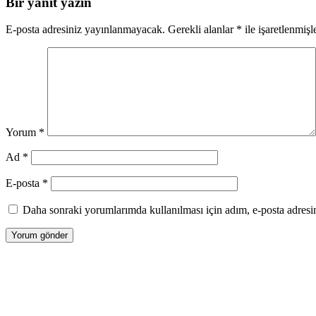
Bir yanıt yazın
E-posta adresiniz yayınlanmayacak.
Gerekli alanlar
*
ile işaretlenmişl
Yorum
*
Ad
*
E-posta
*
Daha sonraki yorumlarımda kullanılması için adım, e-posta adresim