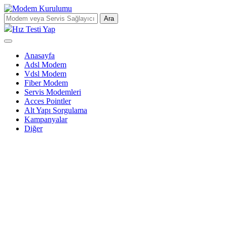
Ara
Hız Testi Yap
Anasayfa
Adsl Modem
Vdsl Modem
Fiber Modem
Servis Modemleri
Acces Pointler
Alt Yapı Sorgulama
Kampanyalar
Diğer