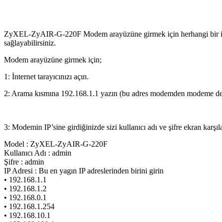
ZyXEL-ZyAIR-G-220F Modem arayüzüne girmek için herhangi bir interne
sağlayabilirsiniz.
Modem arayüzüne girmek için;
1: İnternet tarayıcınızı açın.
2: Arama kısmına 192.168.1.1 yazın (bu adres modemden modeme deği
3: Modemin IP’sine girdiğinizde sizi kullanıcı adı ve şifre ekran karşıl
Model : ZyXEL-ZyAIR-G-220F
Kullanıcı Adı : admin
Şifre : admin
IP Adresi : Bu en yagın IP adreslerinden birini girin
• 192.168.1.1
• 192.168.1.2
• 192.168.0.1
• 192.168.1.254
• 192.168.10.1