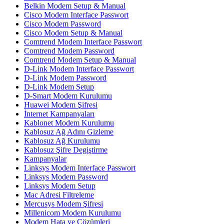
Belkin Modem Setup & Manual
Cisco Modem Interface Passwort
Cisco Modem Password
Cisco Modem Setup & Manual
Comtrend Modem Interface Passwort
Comtrend Modem Password
Comtrend Modem Setup & Manual
D-Link Modem Interface Passwort
D-Link Modem Password
D-Link Modem Setup
D-Smart Modem Kurulumu
Huawei Modem Şifresi
İnternet Kampanyaları
Kablonet Modem Kurulumu
Kablosuz Ağ Adını Gizleme
Kablosuz Ağ Kurulumu
Kablosuz Şifre Degiştirme
Kampanyalar
Linksys Modem Interface Passwort
Linksys Modem Password
Linksys Modem Setup
Mac Adresi Filtreleme
Mercusys Modem Şifresi
Millenicom Modem Kurulumu
Modem Hata ve Çözümleri