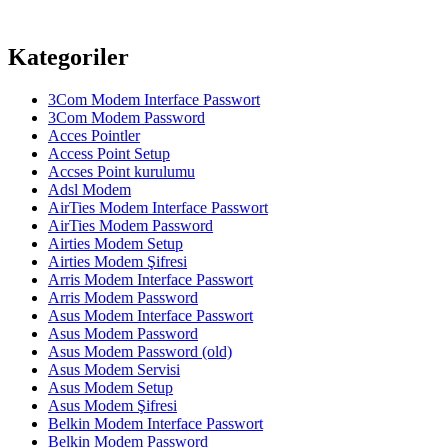
Kategoriler
3Com Modem Interface Passwort
3Com Modem Password
Acces Pointler
Access Point Setup
Accses Point kurulumu
Adsl Modem
AirTies Modem Interface Passwort
AirTies Modem Password
Airties Modem Setup
Airties Modem Şifresi
Arris Modem Interface Passwort
Arris Modem Password
Asus Modem Interface Passwort
Asus Modem Password
Asus Modem Password (old)
Asus Modem Servisi
Asus Modem Setup
Asus Modem Şifresi
Belkin Modem Interface Passwort
Belkin Modem Password