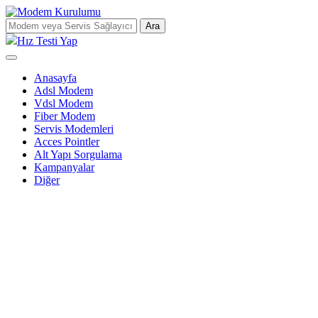
Ara
Hız Testi Yap
Anasayfa
Adsl Modem
Vdsl Modem
Fiber Modem
Servis Modemleri
Acces Pointler
Alt Yapı Sorgulama
Kampanyalar
Diğer