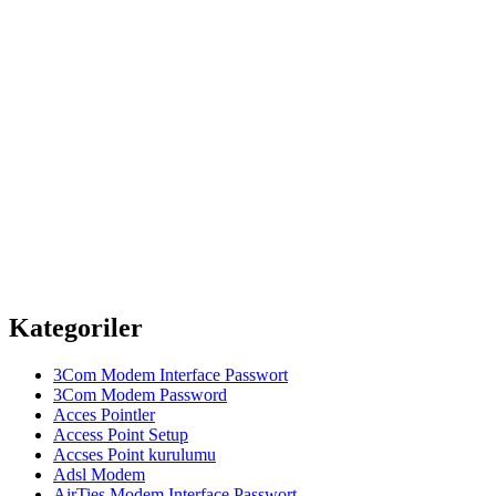
Kategoriler
3Com Modem Interface Passwort
3Com Modem Password
Acces Pointler
Access Point Setup
Accses Point kurulumu
Adsl Modem
AirTies Modem Interface Passwort