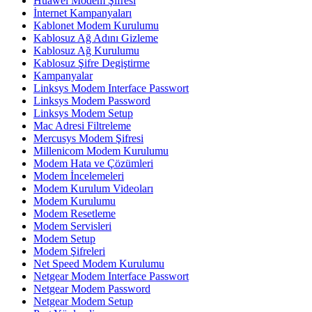
Huawei Modem Şifresi
İnternet Kampanyaları
Kablonet Modem Kurulumu
Kablosuz Ağ Adını Gizleme
Kablosuz Ağ Kurulumu
Kablosuz Şifre Degiştirme
Kampanyalar
Linksys Modem Interface Passwort
Linksys Modem Password
Linksys Modem Setup
Mac Adresi Filtreleme
Mercusys Modem Şifresi
Millenicom Modem Kurulumu
Modem Hata ve Çözümleri
Modem İncelemeleri
Modem Kurulum Videoları
Modem Kurulumu
Modem Resetleme
Modem Servisleri
Modem Setup
Modem Şifreleri
Net Speed Modem Kurulumu
Netgear Modem Interface Passwort
Netgear Modem Password
Netgear Modem Setup