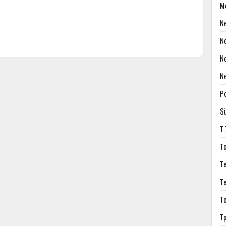
M
N
N
N
N
P
S
T
T
T
T
T
T