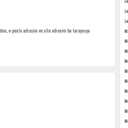
L
L
L
dım, e-posta adresim ve site adresim bu tarayıcıya
Ma
M
M
M
M
M
M
M
M
M