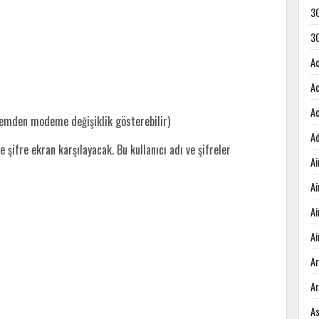
3
3
A
A
A
demden modeme değişiklik gösterebilir)
A
e şifre ekran karşılayacak. Bu kullanıcı adı ve şifreler
A
A
A
Ai
A
A
A