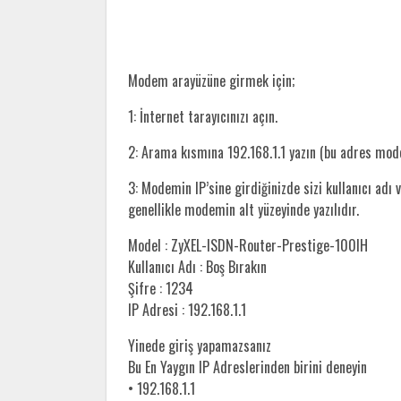
Modem arayüzüne girmek için;
1: İnternet tarayıcınızı açın.
2: Arama kısmına 192.168.1.1 yazın (bu adres mo
3: Modemin IP’sine girdiğinizde sizi kullanıcı adı v
genellikle modemin alt yüzeyinde yazılıdır.
Model : ZyXEL-ISDN-Router-Prestige-100IH
Kullanıcı Adı : Boş Bırakın
Şifre : 1234
IP Adresi : 192.168.1.1
Yinede giriş yapamazsanız
Bu En Yaygın IP Adreslerinden birini deneyin
• 192.168.1.1