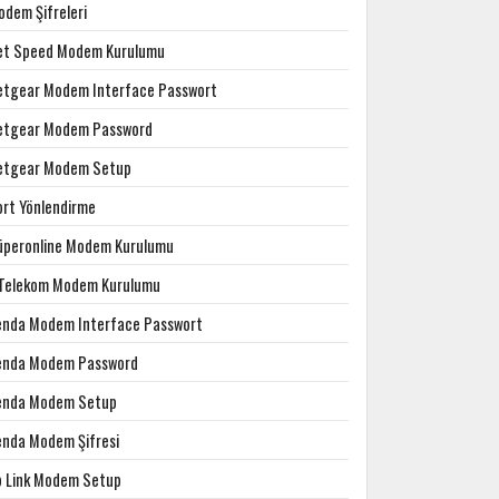
odem Şifreleri
et Speed Modem Kurulumu
etgear Modem Interface Passwort
etgear Modem Password
etgear Modem Setup
ort Yönlendirme
üperonline Modem Kurulumu
.Telekom Modem Kurulumu
enda Modem Interface Passwort
enda Modem Password
enda Modem Setup
enda Modem Şifresi
p Link Modem Setup