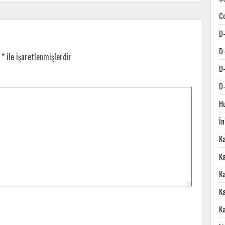
C
D
D
r
*
ile işaretlenmişlerdir
D
D
H
İ
K
Ka
K
K
K