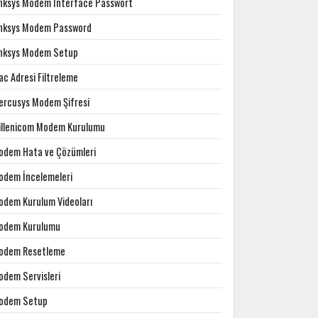
inksys Modem Interface Passwort
inksys Modem Password
inksys Modem Setup
c Adresi Filtreleme
ercusys Modem Şifresi
illenicom Modem Kurulumu
odem Hata ve Çözümleri
odem İncelemeleri
odem Kurulum Videoları
odem Kurulumu
odem Resetleme
odem Servisleri
odem Setup