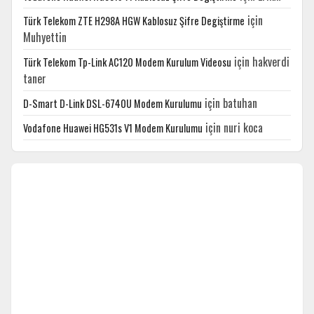
için
Türk Telekom ZTE H298A HGW Kablosuz Şifre Degiştirme
Muhyettin
için
hakverdi
Türk Telekom Tp-Link AC120 Modem Kurulum Videosu
taner
için
batuhan
D-Smart D-Link DSL-6740U Modem Kurulumu
için
nuri koca
Vodafone Huawei HG531s V1 Modem Kurulumu