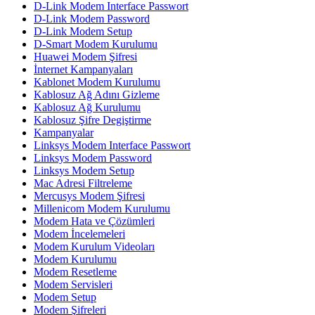
D-Link Modem Interface Passwort
D-Link Modem Password
D-Link Modem Setup
D-Smart Modem Kurulumu
Huawei Modem Şifresi
İnternet Kampanyaları
Kablonet Modem Kurulumu
Kablosuz Ağ Adını Gizleme
Kablosuz Ağ Kurulumu
Kablosuz Şifre Degiştirme
Kampanyalar
Linksys Modem Interface Passwort
Linksys Modem Password
Linksys Modem Setup
Mac Adresi Filtreleme
Mercusys Modem Şifresi
Millenicom Modem Kurulumu
Modem Hata ve Çözümleri
Modem İncelemeleri
Modem Kurulum Videoları
Modem Kurulumu
Modem Resetleme
Modem Servisleri
Modem Setup
Modem Şifreleri