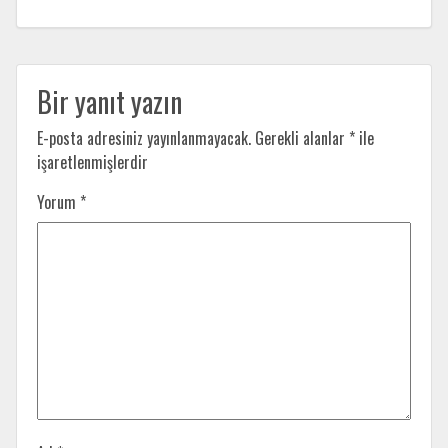
Bir yanıt yazın
E-posta adresiniz yayınlanmayacak.
Gerekli alanlar
*
ile
işaretlenmişlerdir
Yorum
*