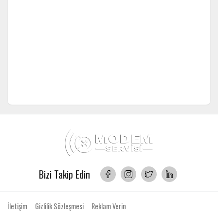
Bizi Takip Edin
İletişim
Gizlilik Sözleşmesi
Reklam Verin