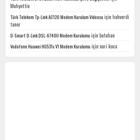
Muhyettin
için
hakverdi
Türk Telekom Tp-Link AC120 Modem Kurulum Videosu
taner
için
batuhan
D-Smart D-Link DSL-6740U Modem Kurulumu
için
nuri koca
Vodafone Huawei HG531s V1 Modem Kurulumu