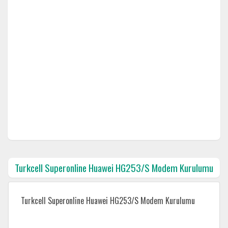
Turkcell Superonline Huawei HG253/S Modem Kurulumu
Turkcell Superonline Huawei HG253/S Modem Kurulumu