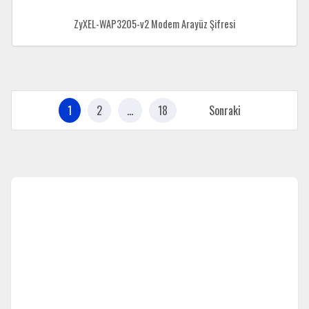
ZyXEL-WAP3205-v2 Modem Arayüz Şifresi
1
2
…
18
Sonraki