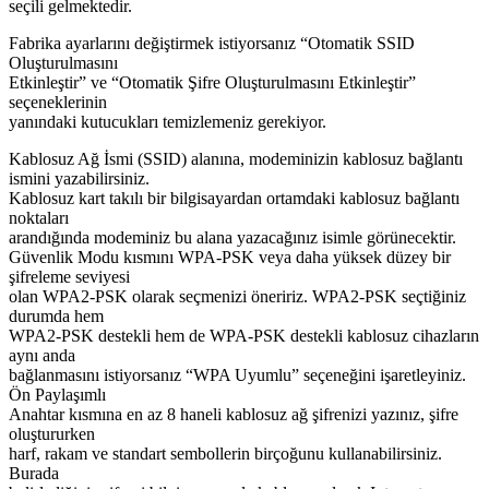
seçili gelmektedir.
Fabrika ayarlarını değiştirmek istiyorsanız “Otomatik SSID
Oluşturulmasını
Etkinleştir” ve “Otomatik Şifre Oluşturulmasını Etkinleştir”
seçeneklerinin
yanındaki kutucukları temizlemeniz gerekiyor.
Kablosuz Ağ İsmi (SSID) alanına, modeminizin kablosuz bağlantı
ismini yazabilirsiniz.
Kablosuz kart takılı bir bilgisayardan ortamdaki kablosuz bağlantı
noktaları
arandığında modeminiz bu alana yazacağınız isimle görünecektir.
Güvenlik Modu kısmını WPA-PSK veya daha yüksek düzey bir
şifreleme seviyesi
olan WPA2-PSK olarak seçmenizi öneririz. WPA2-PSK seçtiğiniz
durumda hem
WPA2-PSK destekli hem de WPA-PSK destekli kablosuz cihazların
aynı anda
bağlanmasını istiyorsanız “WPA Uyumlu” seçeneğini işaretleyiniz.
Ön Paylaşımlı
Anahtar kısmına en az 8 haneli kablosuz ağ şifrenizi yazınız, şifre
oluştururken
harf, rakam ve standart sembollerin birçoğunu kullanabilirsiniz.
Burada