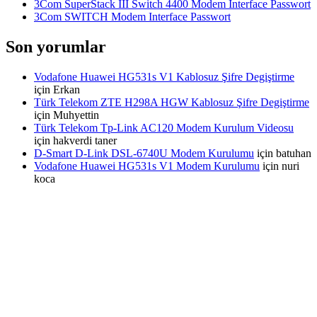
3Com SuperStack III Switch 4400 Modem Interface Passwort
3Com SWITCH Modem Interface Passwort
Son yorumlar
Vodafone Huawei HG531s V1 Kablosuz Şifre Degiştirme
için
Erkan
Türk Telekom ZTE H298A HGW Kablosuz Şifre Degiştirme
için
Muhyettin
Türk Telekom Tp-Link AC120 Modem Kurulum Videosu
için
hakverdi taner
D-Smart D-Link DSL-6740U Modem Kurulumu
için
batuhan
Vodafone Huawei HG531s V1 Modem Kurulumu
için
nuri
koca