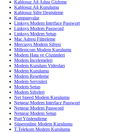
Kablosuz Ağ Adını Gizleme
Kablosuz Ağ Kurulumu
Kablosuz Şifre Degiştirme
Kampanyalar
Linksys Modem Interface Passwort
Linksys Modem Password
Linksys Modem Setup
Mac Adresi Filtreleme
Mercusys Modem Şifresi
Millenicom Modem Kurulumu
Modem Hata ve Çözümleri
Modem İncelemeleri
Modem Kurulum Videoları
Modem Kurulumu
Modem Resetleme
Modem Servisleri
Modem Setup
Modem Şifreleri
Net Speed Modem Kurulumu
Netgear Modem Interface Passwort
Netgear Modem Password
Netgear Modem Setup
Port Yönlendirme
Süperonline Modem Kurulumu
T.Telekom Modem Kurulumu