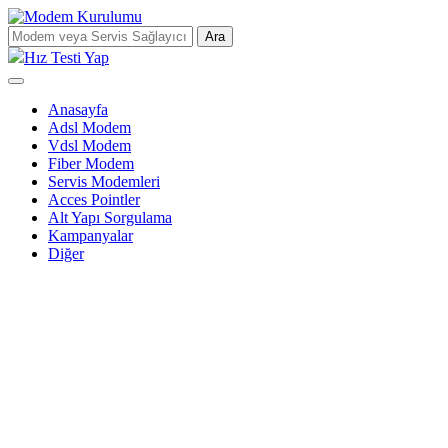
Ara
Hız Testi Yap
Anasayfa
Adsl Modem
Vdsl Modem
Fiber Modem
Servis Modemleri
Acces Pointler
Alt Yapı Sorgulama
Kampanyalar
Diğer