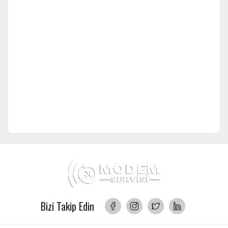
Bizi Takip Edin