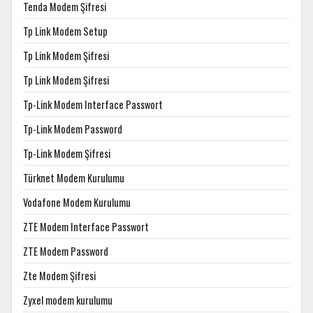
Tenda Modem Şifresi
Tp Link Modem Setup
Tp Link Modem Şifresi
Tp Link Modem Şifresi
Tp-Link Modem Interface Passwort
Tp-Link Modem Password
Tp-Link Modem Şifresi
Türknet Modem Kurulumu
Vodafone Modem Kurulumu
ZTE Modem Interface Passwort
ZTE Modem Password
Zte Modem Şifresi
Zyxel modem kurulumu