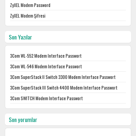
ZyXEL Modem Password
ZyXEL Modem Şifresi
Son Yazılar
3Com WL-552 Modem Interface Passwort
3Com WL-546 Modem Interface Passwort
3Com SuperStack II Switch 3300 Modem Interface Passwort
3Com SuperStack III Switch 4400 Modem Interface Passwort
3Com SWITCH Modem Interface Passwort
Son yorumlar