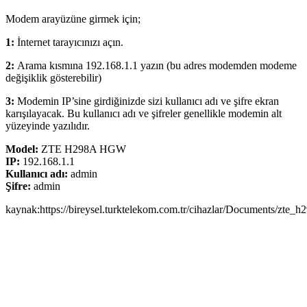
Modem arayüzüne girmek için;
1:
İnternet tarayıcınızı açın.
2:
Arama kısmına 192.168.1.1 yazın (bu adres modemden modeme
değişiklik gösterebilir)
3:
Modemin IP’sine girdiğinizde sizi kullanıcı adı ve şifre ekran
karışılayacak. Bu kullanıcı adı ve şifreler genellikle modemin alt
yüzeyinde yazılıdır.
Model:
ZTE H298A HGW
IP:
192.168.1.1
Kullanıcı adı:
admin
Şifre:
admin
kaynak:https://bireysel.turktelekom.com.tr/cihazlar/Documents/zte