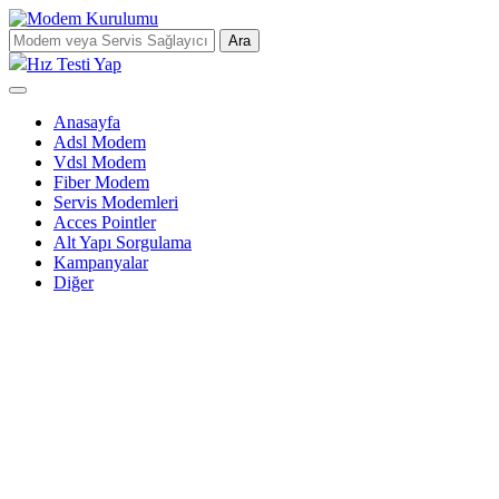
Ara
Hız Testi Yap
Anasayfa
Adsl Modem
Vdsl Modem
Fiber Modem
Servis Modemleri
Acces Pointler
Alt Yapı Sorgulama
Kampanyalar
Diğer