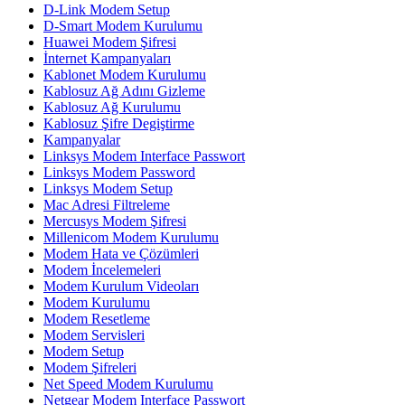
D-Link Modem Setup
D-Smart Modem Kurulumu
Huawei Modem Şifresi
İnternet Kampanyaları
Kablonet Modem Kurulumu
Kablosuz Ağ Adını Gizleme
Kablosuz Ağ Kurulumu
Kablosuz Şifre Degiştirme
Kampanyalar
Linksys Modem Interface Passwort
Linksys Modem Password
Linksys Modem Setup
Mac Adresi Filtreleme
Mercusys Modem Şifresi
Millenicom Modem Kurulumu
Modem Hata ve Çözümleri
Modem İncelemeleri
Modem Kurulum Videoları
Modem Kurulumu
Modem Resetleme
Modem Servisleri
Modem Setup
Modem Şifreleri
Net Speed Modem Kurulumu
Netgear Modem Interface Passwort