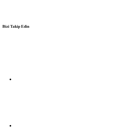
Bizi Takip Edin