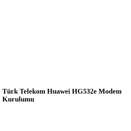
Türk Telekom Huawei HG532e Modem
Kurulumu