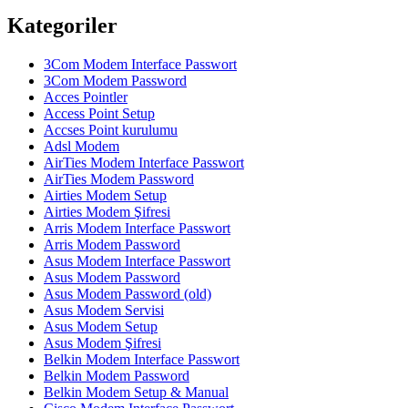
Kategoriler
3Com Modem Interface Passwort
3Com Modem Password
Acces Pointler
Access Point Setup
Accses Point kurulumu
Adsl Modem
AirTies Modem Interface Passwort
AirTies Modem Password
Airties Modem Setup
Airties Modem Şifresi
Arris Modem Interface Passwort
Arris Modem Password
Asus Modem Interface Passwort
Asus Modem Password
Asus Modem Password (old)
Asus Modem Servisi
Asus Modem Setup
Asus Modem Şifresi
Belkin Modem Interface Passwort
Belkin Modem Password
Belkin Modem Setup & Manual