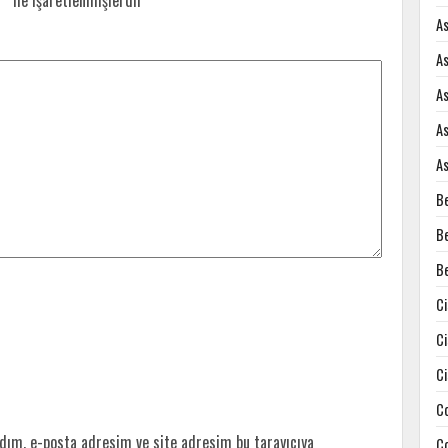
r
*
ile işaretlenmişlerdir
A
A
A
A
A
B
B
B
C
C
C
C
dım, e-posta adresim ve site adresim bu tarayıcıya
C