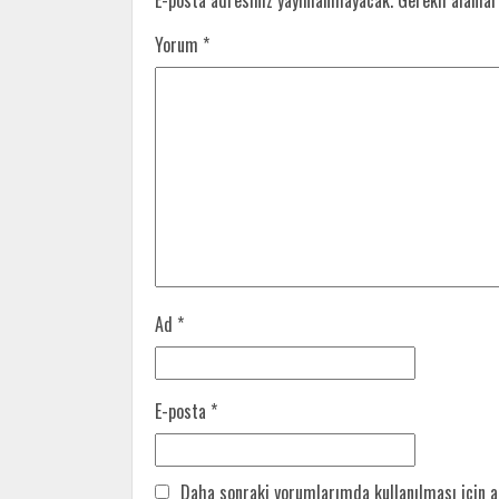
E-posta adresiniz yayınlanmayacak.
Gerekli alanla
Yorum
*
Ad
*
E-posta
*
Daha sonraki yorumlarımda kullanılması için a