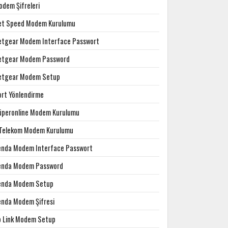
odem Şifreleri
et Speed Modem Kurulumu
etgear Modem Interface Passwort
etgear Modem Password
etgear Modem Setup
ort Yönlendirme
üperonline Modem Kurulumu
.Telekom Modem Kurulumu
enda Modem Interface Passwort
enda Modem Password
enda Modem Setup
enda Modem Şifresi
p Link Modem Setup