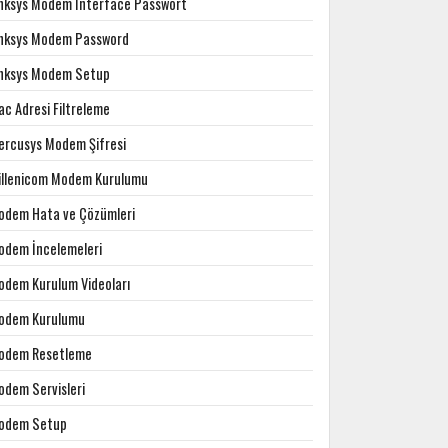
inksys Modem Interface Passwort
inksys Modem Password
inksys Modem Setup
c Adresi Filtreleme
ercusys Modem Şifresi
illenicom Modem Kurulumu
odem Hata ve Çözümleri
odem İncelemeleri
odem Kurulum Videoları
odem Kurulumu
odem Resetleme
odem Servisleri
odem Setup