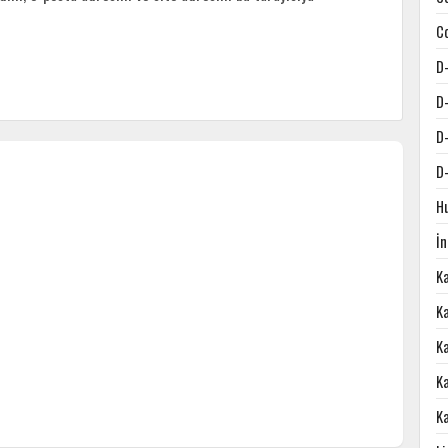
C
D
D
D
D
H
İ
K
Ka
K
K
K