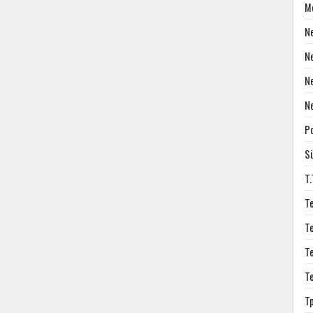
M
N
N
N
N
P
S
T
T
T
T
T
T