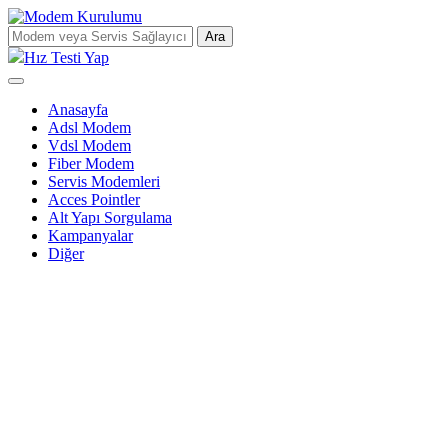
Ara
Hız Testi Yap
Anasayfa
Adsl Modem
Vdsl Modem
Fiber Modem
Servis Modemleri
Acces Pointler
Alt Yapı Sorgulama
Kampanyalar
Diğer