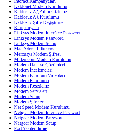
İnternet Kampanyaları
Kablonet Modem Kurulumu
Kablosuz Ağ Adını Gizleme
Kablosuz Ağ Kurulumu
Kablosuz Şifre Degiştirme
Kampanyalar
Linksys Modem Interface Passwort
Linksys Modem Password
Linksys Modem Setup
Mac Adresi Filtreleme
Mercusys Modem Şifresi
Millenicom Modem Kurulumu
Modem Hata ve Çözümleri
Modem İncelemeleri
Modem Kurulum Videoları
Modem Kurulumu
Modem Resetleme
Modem Servisleri
Modem Setup
Modem Şifreleri
Net Speed Modem Kurulumu
Netgear Modem Interface Passwort
Netgear Modem Password
Netgear Modem Setup
Port Yönlendirme