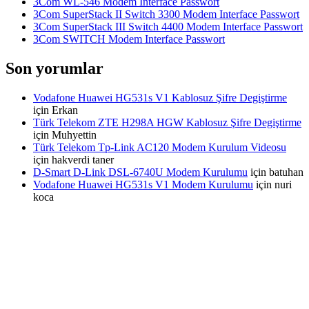
3Com WL-546 Modem Interface Passwort
3Com SuperStack II Switch 3300 Modem Interface Passwort
3Com SuperStack III Switch 4400 Modem Interface Passwort
3Com SWITCH Modem Interface Passwort
Son yorumlar
Vodafone Huawei HG531s V1 Kablosuz Şifre Degiştirme
için
Erkan
Türk Telekom ZTE H298A HGW Kablosuz Şifre Degiştirme
için
Muhyettin
Türk Telekom Tp-Link AC120 Modem Kurulum Videosu
için
hakverdi taner
D-Smart D-Link DSL-6740U Modem Kurulumu
için
batuhan
Vodafone Huawei HG531s V1 Modem Kurulumu
için
nuri
koca