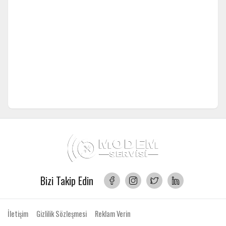
Bizi Takip Edin
İletişim
Gizlilik Sözleşmesi
Reklam Verin