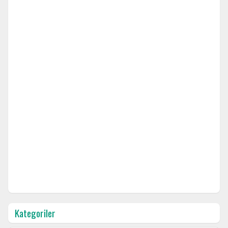
Kategoriler