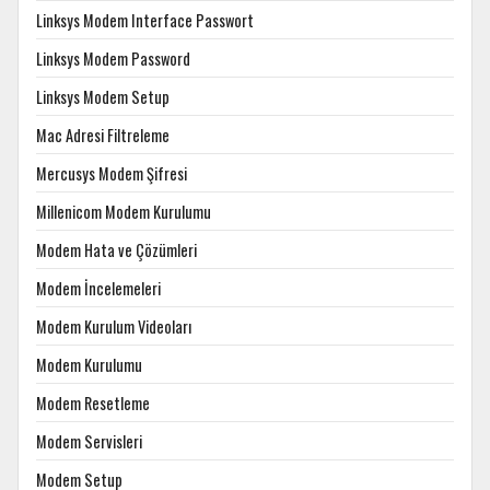
Linksys Modem Interface Passwort
Linksys Modem Password
Linksys Modem Setup
Mac Adresi Filtreleme
Mercusys Modem Şifresi
Millenicom Modem Kurulumu
Modem Hata ve Çözümleri
Modem İncelemeleri
Modem Kurulum Videoları
Modem Kurulumu
Modem Resetleme
Modem Servisleri
Modem Setup