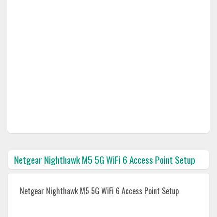
Netgear Nighthawk M5 5G WiFi 6 Access Point Setup
Netgear Nighthawk M5 5G WiFi 6 Access Point Setup