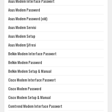
Asus Modem Interface Passwort
Asus Modem Password
Asus Modem Password (old)
Asus Modem Servisi
Asus Modem Setup
Asus Modem Şifresi
Belkin Modem Interface Passwort
Belkin Modem Password
Belkin Modem Setup & Manual
Cisco Modem Interface Passwort
Cisco Modem Password
Cisco Modem Setup & Manual
Comtrend Modem Interface Passwort