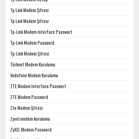
Tp Link Modem Şifresi
Tp Link Modem Şifresi
Tp-Link Modem Interface Passwort
Tp-Link Modem Password
Tp-Link Modem Şifresi
Türknet Modem Kurulumu
Vodafone Modem Kurulumu
ZTE Modem Interface Passwort
ZTE Modem Password
Zte Modem Şifresi
Zyxel modem kurulumu
ZyXEL Modem Password