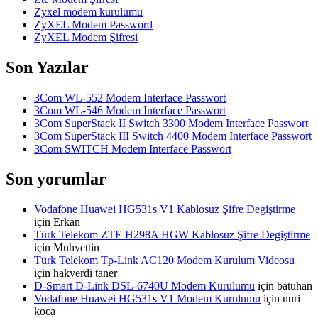
Zyxel modem kurulumu
ZyXEL Modem Password
ZyXEL Modem Şifresi
Son Yazılar
3Com WL-552 Modem Interface Passwort
3Com WL-546 Modem Interface Passwort
3Com SuperStack II Switch 3300 Modem Interface Passwort
3Com SuperStack III Switch 4400 Modem Interface Passwort
3Com SWITCH Modem Interface Passwort
Son yorumlar
Vodafone Huawei HG531s V1 Kablosuz Şifre Degiştirme
için
Erkan
Türk Telekom ZTE H298A HGW Kablosuz Şifre Degiştirme
için
Muhyettin
Türk Telekom Tp-Link AC120 Modem Kurulum Videosu
için
hakverdi taner
D-Smart D-Link DSL-6740U Modem Kurulumu
için
batuhan
Vodafone Huawei HG531s V1 Modem Kurulumu
için
nuri
koca