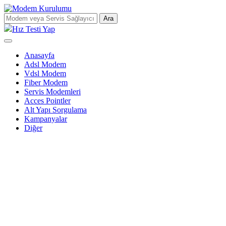
Ara
Hız Testi Yap
Anasayfa
Adsl Modem
Vdsl Modem
Fiber Modem
Servis Modemleri
Acces Pointler
Alt Yapı Sorgulama
Kampanyalar
Diğer