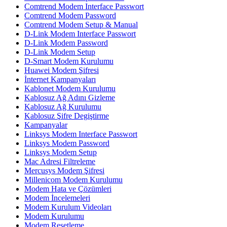
Comtrend Modem Interface Passwort
Comtrend Modem Password
Comtrend Modem Setup & Manual
D-Link Modem Interface Passwort
D-Link Modem Password
D-Link Modem Setup
D-Smart Modem Kurulumu
Huawei Modem Şifresi
İnternet Kampanyaları
Kablonet Modem Kurulumu
Kablosuz Ağ Adını Gizleme
Kablosuz Ağ Kurulumu
Kablosuz Şifre Degiştirme
Kampanyalar
Linksys Modem Interface Passwort
Linksys Modem Password
Linksys Modem Setup
Mac Adresi Filtreleme
Mercusys Modem Şifresi
Millenicom Modem Kurulumu
Modem Hata ve Çözümleri
Modem İncelemeleri
Modem Kurulum Videoları
Modem Kurulumu
Modem Resetleme