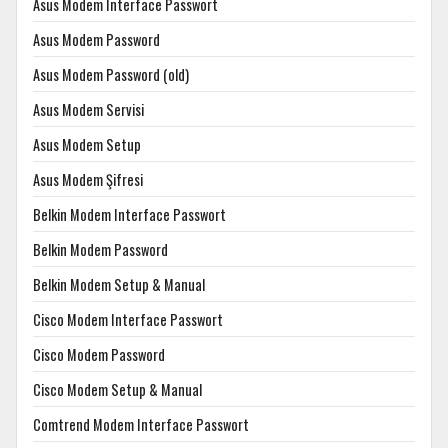
Asus Modem Interface Passwort
Asus Modem Password
Asus Modem Password (old)
Asus Modem Servisi
Asus Modem Setup
Asus Modem Şifresi
Belkin Modem Interface Passwort
Belkin Modem Password
Belkin Modem Setup & Manual
Cisco Modem Interface Passwort
Cisco Modem Password
Cisco Modem Setup & Manual
Comtrend Modem Interface Passwort