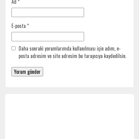
Ad
*
E-posta
*
Daha sonraki yorumlarımda kullanılması için adım, e-
posta adresim ve site adresim bu tarayıcıya kaydedilsin.