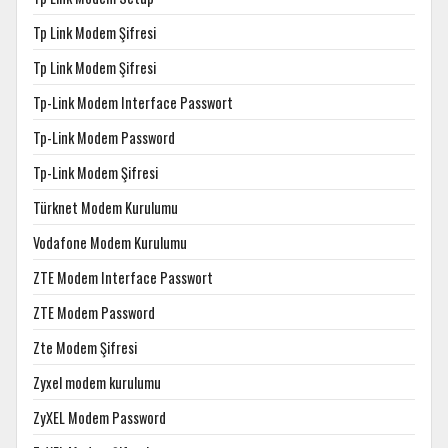
Tp Link Modem Şifresi
Tp Link Modem Şifresi
Tp-Link Modem Interface Passwort
Tp-Link Modem Password
Tp-Link Modem Şifresi
Türknet Modem Kurulumu
Vodafone Modem Kurulumu
ZTE Modem Interface Passwort
ZTE Modem Password
Zte Modem Şifresi
Zyxel modem kurulumu
ZyXEL Modem Password