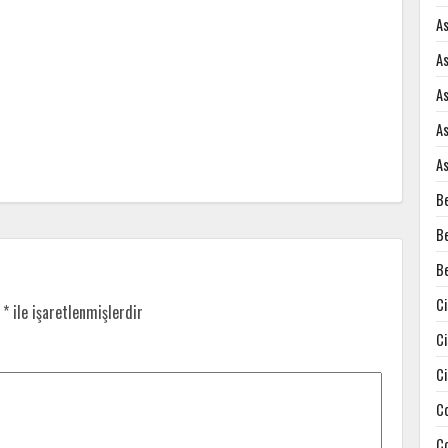
A
A
A
A
A
B
B
B
C
r
*
ile işaretlenmişlerdir
C
C
C
C