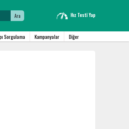
Hız Testi Yap
Ara
apı Sorgulama
Kampanyalar
Diğer