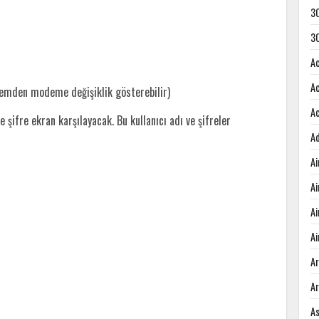
3
3
A
A
demden modeme değişiklik gösterebilir)
A
e şifre ekran karşılayacak. Bu kullanıcı adı ve şifreler
A
A
A
A
Ai
A
A
A