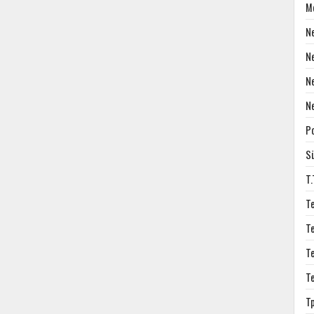
M
N
N
N
N
P
S
T
T
T
T
T
T