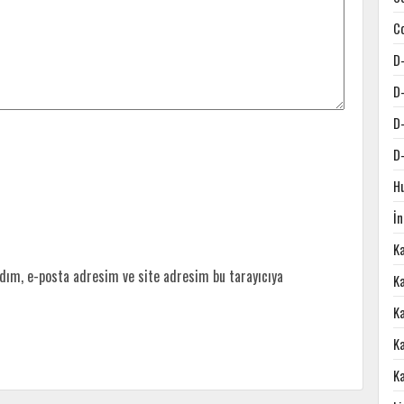
C
D
D
D
D
H
İ
K
dım, e-posta adresim ve site adresim bu tarayıcıya
Ka
K
K
K