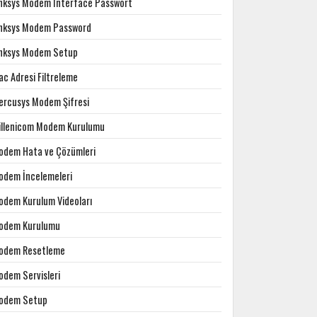
inksys Modem Interface Passwort
inksys Modem Password
inksys Modem Setup
c Adresi Filtreleme
ercusys Modem Şifresi
illenicom Modem Kurulumu
odem Hata ve Çözümleri
odem İncelemeleri
odem Kurulum Videoları
odem Kurulumu
odem Resetleme
odem Servisleri
odem Setup