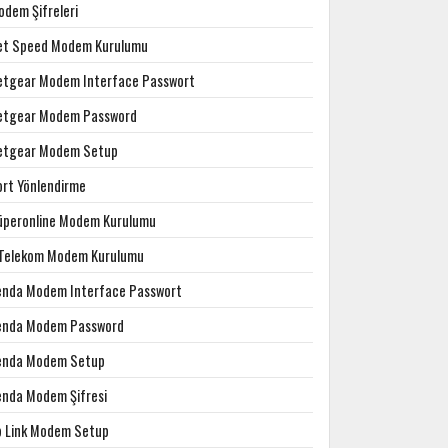
odem Şifreleri
et Speed Modem Kurulumu
etgear Modem Interface Passwort
etgear Modem Password
etgear Modem Setup
ort Yönlendirme
üperonline Modem Kurulumu
.Telekom Modem Kurulumu
enda Modem Interface Passwort
enda Modem Password
enda Modem Setup
enda Modem Şifresi
p Link Modem Setup