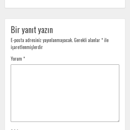
Bir yanıt yazın
E-posta adresiniz yayınlanmayacak.
Gerekli alanlar
*
ile
işaretlenmişlerdir
Yorum
*