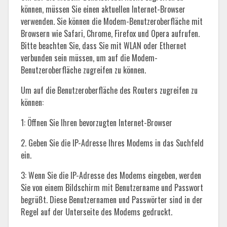
können, müssen Sie einen aktuellen Internet-Browser
verwenden. Sie können die Modem-Benutzeroberfläche mit
Browsern wie Safari, Chrome, Firefox und Opera aufrufen.
Bitte beachten Sie, dass Sie mit WLAN oder Ethernet
verbunden sein müssen, um auf die Modem-
Benutzeroberfläche zugreifen zu können.
Um auf die Benutzeroberfläche des Routers zugreifen zu
können:
1: Öffnen Sie Ihren bevorzugten Internet-Browser
2. Geben Sie die IP-Adresse Ihres Modems in das Suchfeld
ein.
3: Wenn Sie die IP-Adresse des Modems eingeben, werden
Sie von einem Bildschirm mit Benutzername und Passwort
begrüßt. Diese Benutzernamen und Passwörter sind in der
Regel auf der Unterseite des Modems gedruckt.