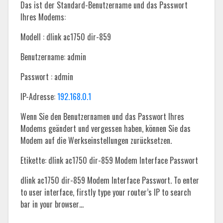
Das ist der Standard-Benutzername und das Passwort
Ihres Modems:
Modell : dlink ac1750 dir-859
Benutzername: admin
Passwort : admin
IP-Adresse:
192.168.0.1
Wenn Sie den Benutzernamen und das Passwort Ihres
Modems geändert und vergessen haben, können Sie das
Modem auf die Werkseinstellungen zurücksetzen.
Etikette: dlink ac1750 dir-859 Modem Interface Passwort
dlink ac1750 dir-859 Modem Interface Passwort. To enter
to user interface, firstly type your router’s IP to search
bar in your browser…