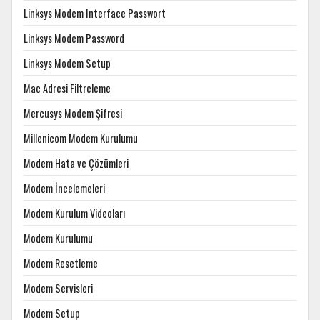
Linksys Modem Interface Passwort
Linksys Modem Password
Linksys Modem Setup
Mac Adresi Filtreleme
Mercusys Modem Şifresi
Millenicom Modem Kurulumu
Modem Hata ve Çözümleri
Modem İncelemeleri
Modem Kurulum Videoları
Modem Kurulumu
Modem Resetleme
Modem Servisleri
Modem Setup