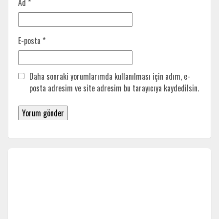
Ad
*
E-posta
*
Daha sonraki yorumlarımda kullanılması için adım, e-
posta adresim ve site adresim bu tarayıcıya kaydedilsin.