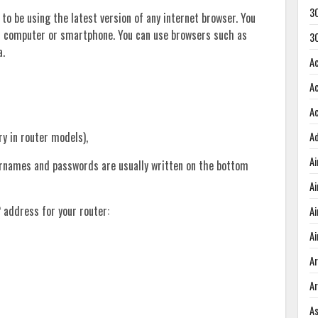
3
 to be using the latest version of any internet browser. You
r computer or smartphone. You can use browsers such as
3
a.
A
A
A
ary in router models),
A
A
sernames and passwords are usually written on the bottom
A
 address for your router:
A
Ai
A
A
A