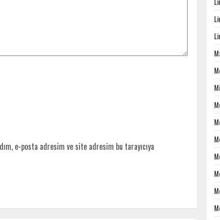
L
L
L
Ma
M
M
M
M
M
dım, e-posta adresim ve site adresim bu tarayıcıya
M
M
M
M