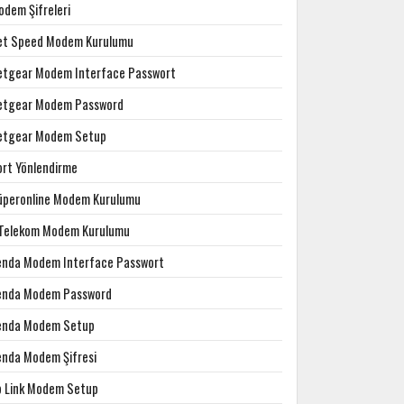
odem Şifreleri
et Speed Modem Kurulumu
etgear Modem Interface Passwort
etgear Modem Password
etgear Modem Setup
ort Yönlendirme
üperonline Modem Kurulumu
.Telekom Modem Kurulumu
enda Modem Interface Passwort
enda Modem Password
enda Modem Setup
enda Modem Şifresi
p Link Modem Setup