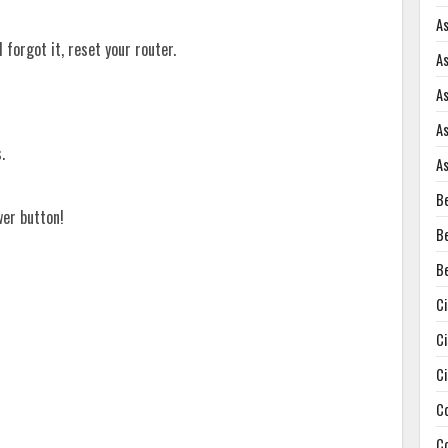
A
forgot it, reset your router.
A
A
A
.
A
B
wer button!
B
B
C
C
C
C
C