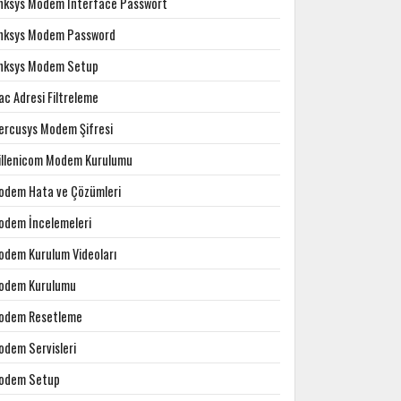
inksys Modem Interface Passwort
inksys Modem Password
inksys Modem Setup
c Adresi Filtreleme
ercusys Modem Şifresi
illenicom Modem Kurulumu
odem Hata ve Çözümleri
odem İncelemeleri
odem Kurulum Videoları
odem Kurulumu
odem Resetleme
odem Servisleri
odem Setup