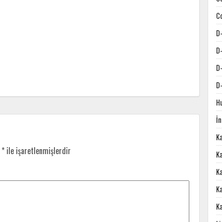
C
D
D
D
D
H
İ
K
r
*
ile işaretlenmişlerdir
Ka
K
K
K