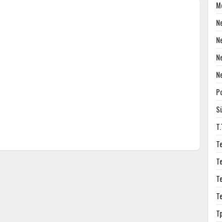
M
N
N
N
N
P
S
T
T
T
T
T
T