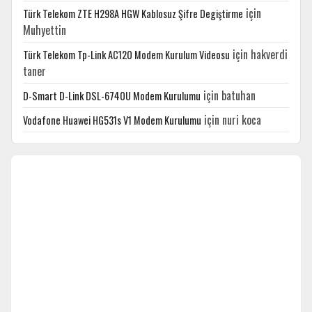
için
Türk Telekom ZTE H298A HGW Kablosuz Şifre Degiştirme
Muhyettin
için
hakverdi
Türk Telekom Tp-Link AC120 Modem Kurulum Videosu
taner
için
batuhan
D-Smart D-Link DSL-6740U Modem Kurulumu
için
nuri koca
Vodafone Huawei HG531s V1 Modem Kurulumu