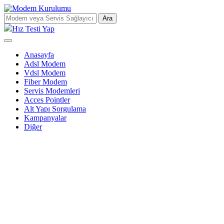
Ara
Hız Testi Yap
Anasayfa
Adsl Modem
Vdsl Modem
Fiber Modem
Servis Modemleri
Acces Pointler
Alt Yapı Sorgulama
Kampanyalar
Diğer