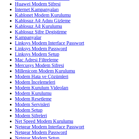
Huawei Modem Şifresi
İnternet Kampanyaları
Kablonet Modem Kurulumu
Kablosuz Ağ Adını Gizleme
Kablosuz Ağ Kurulumu
Kablosuz Şifre Degiştirme
Kampanyalar
Linksys Modem Interface Passwort
Linksys Modem Password
Linksys Modem Setup
Mac Adresi Filtreleme
Mercusys Modem Şifresi
Millenicom Modem Kurulumu
Modem Hata ve Çözümleri
Modem İncelemeleri
Modem Kurulum Videoları
Modem Kurulumu
Modem Resetleme
Modem Servisleri
Modem Setup
Modem Şifreleri
Net Speed Modem Kurulumu
Netgear Modem Interface Passwort
Netgear Modem Password
Netgear Modem Setup