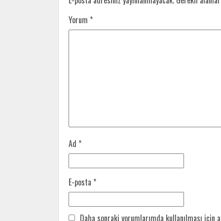
E-posta adresiniz yayınlanmayacak.
Gerekli alanla
Yorum
*
Ad
*
E-posta
*
Daha sonraki yorumlarımda kullanılması için a