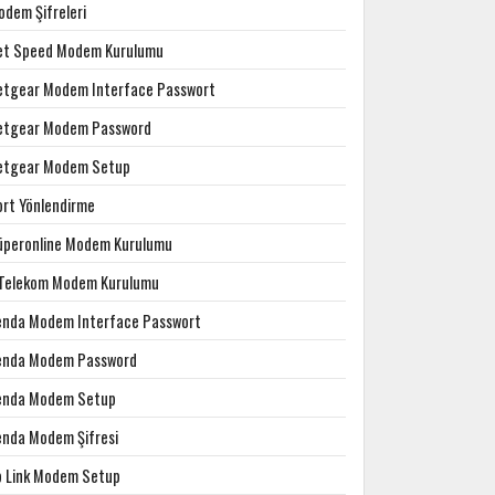
odem Şifreleri
et Speed Modem Kurulumu
etgear Modem Interface Passwort
etgear Modem Password
etgear Modem Setup
ort Yönlendirme
üperonline Modem Kurulumu
.Telekom Modem Kurulumu
enda Modem Interface Passwort
enda Modem Password
enda Modem Setup
enda Modem Şifresi
p Link Modem Setup