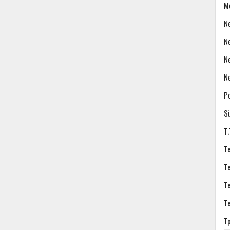
M
N
N
N
N
P
S
T
T
T
T
T
T