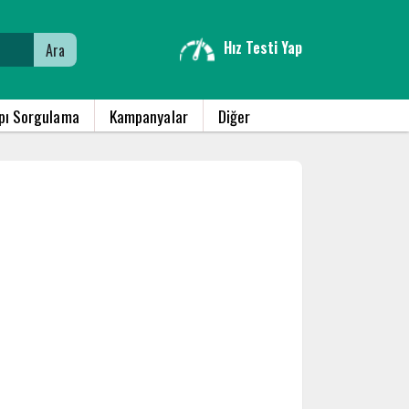
Hız Testi Yap
Ara
apı Sorgulama
Kampanyalar
Diğer