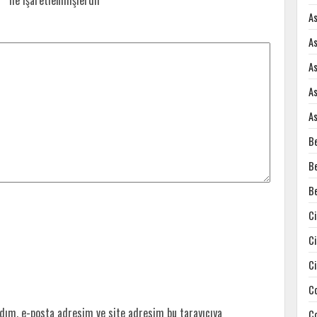
r
*
ile işaretlenmişlerdir
A
A
A
A
A
B
B
B
C
C
C
C
dım, e-posta adresim ve site adresim bu tarayıcıya
C