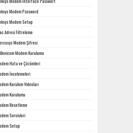
inksys Modem Interface Passwort
inksys Modem Password
inksys Modem Setup
c Adresi Filtreleme
ercusys Modem Şifresi
illenicom Modem Kurulumu
odem Hata ve Çözümleri
odem İncelemeleri
odem Kurulum Videoları
odem Kurulumu
odem Resetleme
odem Servisleri
odem Setup