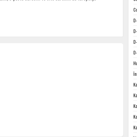
C
D
D
D
D
H
İ
K
Ka
K
K
K