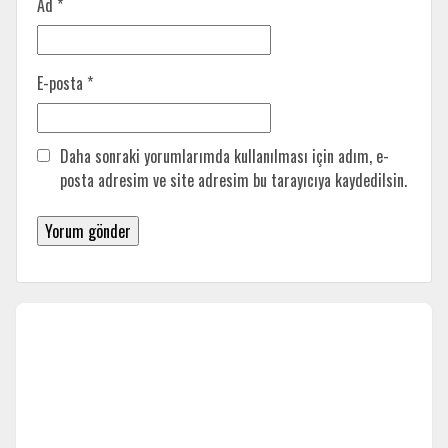
Ad
*
E-posta
*
Daha sonraki yorumlarımda kullanılması için adım, e-
posta adresim ve site adresim bu tarayıcıya kaydedilsin.