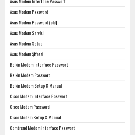
Asus Modem Interface Passwort
Asus Modem Password
Asus Modem Password (old)
Asus Modem Servisi
Asus Modem Setup
Asus Modem Şifresi
Belkin Modem Interface Passwort
Belkin Modem Password
Belkin Modem Setup & Manual
Cisco Modem Interface Passwort
Cisco Modem Password
Cisco Modem Setup & Manual
Comtrend Modem Interface Passwort