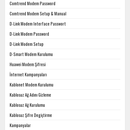
Comtrend Modem Password
Comtrend Modem Setup & Manual
D-Link Modem Interface Passwort
D-Link Modem Password
D-Link Modem Setup
D-Smart Modem Kurulumu
Huawei Modem Şifresi
İnternet Kampanyaları
Kablonet Modem Kurulumu
Kablosuz Ağ Adını Gizleme
Kablosuz Ağ Kurulumu
Kablosuz Şifre Degiştirme
Kampanyalar