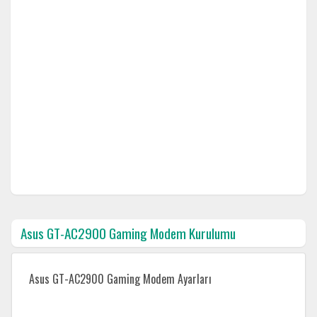
Asus GT-AC2900 Gaming Modem Kurulumu
Asus GT-AC2900 Gaming Modem Ayarları