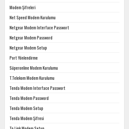
Modem Şifreleri
Net Speed Modem Kurulumu
Netgear Modem Interface Passwort
Netgear Modem Password
Netgear Modem Setup
Port Yönlendirme
Süperonline Modem Kurulumu
T.Telekom Modem Kurulumu
Tenda Modem Interface Passwort
Tenda Modem Password
Tenda Modem Setup
Tenda Modem Şifresi
Tp Link Modem Setup