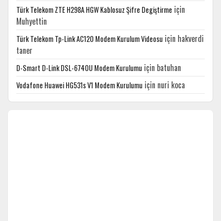
için
Türk Telekom ZTE H298A HGW Kablosuz Şifre Degiştirme
Muhyettin
için
hakverdi
Türk Telekom Tp-Link AC120 Modem Kurulum Videosu
taner
için
batuhan
D-Smart D-Link DSL-6740U Modem Kurulumu
için
nuri koca
Vodafone Huawei HG531s V1 Modem Kurulumu