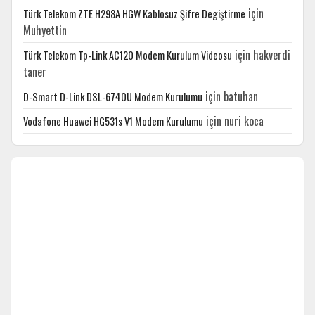
için
Türk Telekom ZTE H298A HGW Kablosuz Şifre Degiştirme
Muhyettin
için
hakverdi
Türk Telekom Tp-Link AC120 Modem Kurulum Videosu
taner
için
batuhan
D-Smart D-Link DSL-6740U Modem Kurulumu
için
nuri koca
Vodafone Huawei HG531s V1 Modem Kurulumu