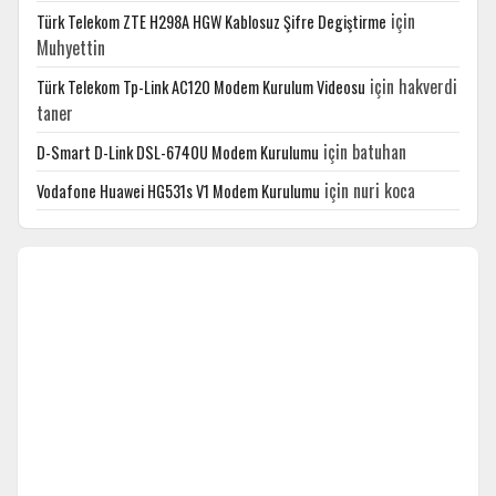
için
Türk Telekom ZTE H298A HGW Kablosuz Şifre Degiştirme
Muhyettin
için
hakverdi
Türk Telekom Tp-Link AC120 Modem Kurulum Videosu
taner
için
batuhan
D-Smart D-Link DSL-6740U Modem Kurulumu
için
nuri koca
Vodafone Huawei HG531s V1 Modem Kurulumu