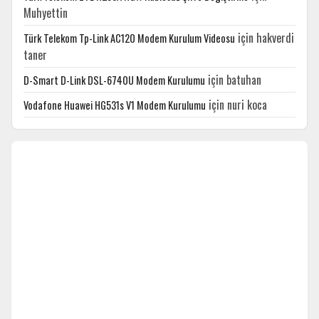
Muhyettin
için
hakverdi
Türk Telekom Tp-Link AC120 Modem Kurulum Videosu
taner
için
batuhan
D-Smart D-Link DSL-6740U Modem Kurulumu
için
nuri koca
Vodafone Huawei HG531s V1 Modem Kurulumu