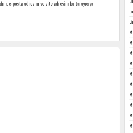
L
dım, e-posta adresim ve site adresim bu tarayıcıya
L
L
Ma
M
M
M
M
M
M
M
M
M