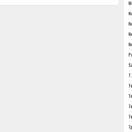
M
N
N
N
N
P
S
T
T
T
T
T
T