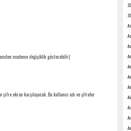
3
3
A
A
A
demden modeme değişiklik gösterebilir)
A
A
A
A
e şifre ekran karşılayacak. Bu kullanıcı adı ve şifreler
Ai
A
A
A