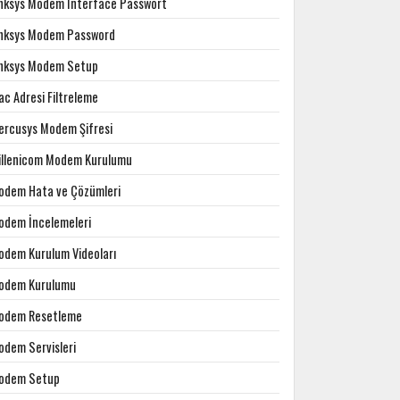
inksys Modem Interface Passwort
inksys Modem Password
inksys Modem Setup
c Adresi Filtreleme
ercusys Modem Şifresi
illenicom Modem Kurulumu
odem Hata ve Çözümleri
odem İncelemeleri
odem Kurulum Videoları
odem Kurulumu
odem Resetleme
odem Servisleri
odem Setup