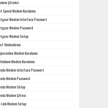
odem Şifreleri
et Speed Modem Kurulumu
etgear Modem Interface Passwort
etgear Modem Password
etgear Modem Setup
ort Yönlendirme
üperonline Modem Kurulumu
.Telekom Modem Kurulumu
enda Modem Interface Passwort
enda Modem Password
enda Modem Setup
enda Modem Şifresi
p Link Modem Setup