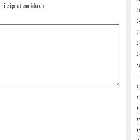
r
*
ile işaretlenmişlerdir
C
D
D
D
D
H
İ
K
Ka
K
K
K