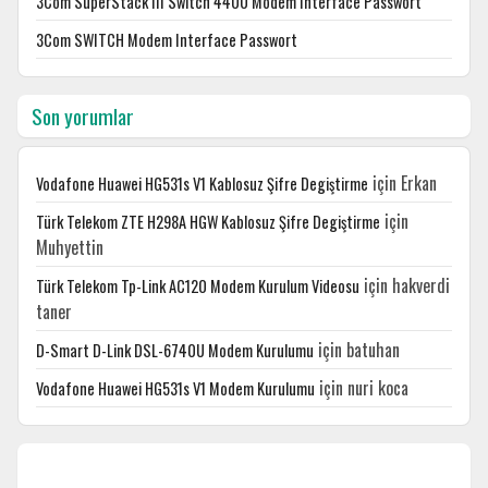
3Com SuperStack III Switch 4400 Modem Interface Passwort
3Com SWITCH Modem Interface Passwort
Son yorumlar
için
Erkan
Vodafone Huawei HG531s V1 Kablosuz Şifre Degiştirme
için
Türk Telekom ZTE H298A HGW Kablosuz Şifre Degiştirme
Muhyettin
için
hakverdi
Türk Telekom Tp-Link AC120 Modem Kurulum Videosu
taner
için
batuhan
D-Smart D-Link DSL-6740U Modem Kurulumu
için
nuri koca
Vodafone Huawei HG531s V1 Modem Kurulumu