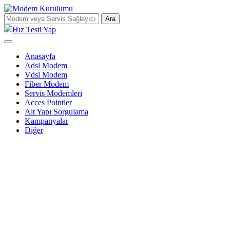
Ara
Hız Testi Yap
Anasayfa
Adsl Modem
Vdsl Modem
Fiber Modem
Servis Modemleri
Acces Pointler
Alt Yapı Sorgulama
Kampanyalar
Diğer