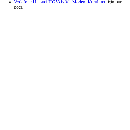
Vodafone Huawei HG531s V1 Modem Kurulumu
için
nuri
koca