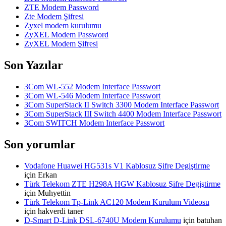
ZTE Modem Password
Zte Modem Şifresi
Zyxel modem kurulumu
ZyXEL Modem Password
ZyXEL Modem Şifresi
Son Yazılar
3Com WL-552 Modem Interface Passwort
3Com WL-546 Modem Interface Passwort
3Com SuperStack II Switch 3300 Modem Interface Passwort
3Com SuperStack III Switch 4400 Modem Interface Passwort
3Com SWITCH Modem Interface Passwort
Son yorumlar
Vodafone Huawei HG531s V1 Kablosuz Şifre Degiştirme
için
Erkan
Türk Telekom ZTE H298A HGW Kablosuz Şifre Degiştirme
için
Muhyettin
Türk Telekom Tp-Link AC120 Modem Kurulum Videosu
için
hakverdi taner
D-Smart D-Link DSL-6740U Modem Kurulumu
için
batuhan