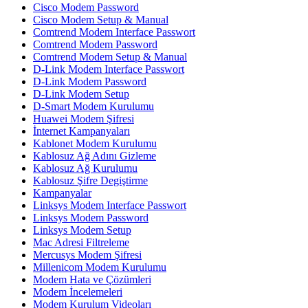
Cisco Modem Password
Cisco Modem Setup & Manual
Comtrend Modem Interface Passwort
Comtrend Modem Password
Comtrend Modem Setup & Manual
D-Link Modem Interface Passwort
D-Link Modem Password
D-Link Modem Setup
D-Smart Modem Kurulumu
Huawei Modem Şifresi
İnternet Kampanyaları
Kablonet Modem Kurulumu
Kablosuz Ağ Adını Gizleme
Kablosuz Ağ Kurulumu
Kablosuz Şifre Degiştirme
Kampanyalar
Linksys Modem Interface Passwort
Linksys Modem Password
Linksys Modem Setup
Mac Adresi Filtreleme
Mercusys Modem Şifresi
Millenicom Modem Kurulumu
Modem Hata ve Çözümleri
Modem İncelemeleri
Modem Kurulum Videoları