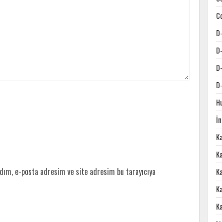
C
D
D
D
D
H
İ
K
Ka
dım, e-posta adresim ve site adresim bu tarayıcıya
K
K
K