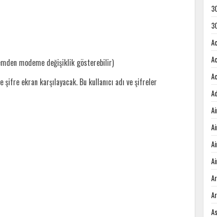
3
3
A
A
emden modeme değişiklik gösterebilir)
A
e şifre ekran karşılayacak. Bu kullanıcı adı ve şifreler
A
A
A
A
Ai
A
A
A