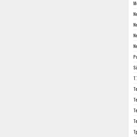
M
N
N
N
N
P
S
T
T
T
T
T
T