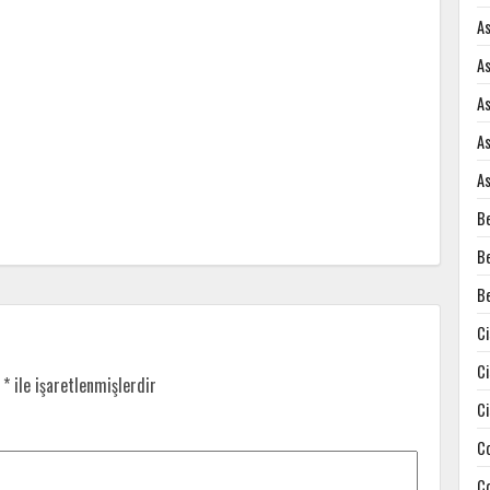
A
A
A
A
A
B
B
B
C
C
r
*
ile işaretlenmişlerdir
C
C
C