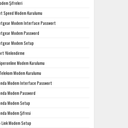
odem Şifreleri
et Speed Modem Kurulumu
etgear Modem Interface Passwort
etgear Modem Password
etgear Modem Setup
ort Yönlendirme
üperonline Modem Kurulumu
.Telekom Modem Kurulumu
enda Modem Interface Passwort
enda Modem Password
enda Modem Setup
enda Modem Şifresi
p Link Modem Setup