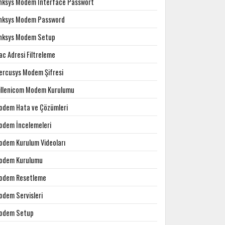
inksys Modem Interface Passwort
inksys Modem Password
inksys Modem Setup
c Adresi Filtreleme
ercusys Modem Şifresi
illenicom Modem Kurulumu
odem Hata ve Çözümleri
odem İncelemeleri
odem Kurulum Videoları
odem Kurulumu
odem Resetleme
odem Servisleri
odem Setup