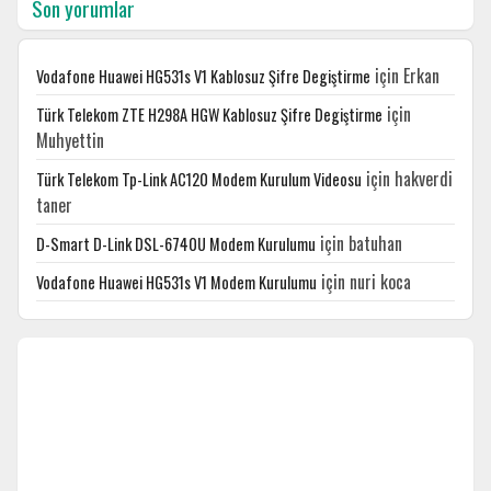
Son yorumlar
için
Erkan
Vodafone Huawei HG531s V1 Kablosuz Şifre Degiştirme
için
Türk Telekom ZTE H298A HGW Kablosuz Şifre Degiştirme
Muhyettin
için
hakverdi
Türk Telekom Tp-Link AC120 Modem Kurulum Videosu
taner
için
batuhan
D-Smart D-Link DSL-6740U Modem Kurulumu
için
nuri koca
Vodafone Huawei HG531s V1 Modem Kurulumu