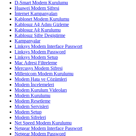
D-Smart Modem Kurulumu
Huawei Modem Şifresi
İnternet Kampanyaları
Kablonet Modem Kurulumu
Kablosuz Ağ Adını Gizleme
Kablosuz Ağ Kurulumu
Kablosuz Şifre Degiştirme
Kampanyalar
Linksys Modem Interface Passwort
Linksys Modem Password
Linksys Modem Setup
Mac Adresi Filtreleme
Mercusys Modem Şifresi
Millenicom Modem Kurulumu
Modem Hata ve Çözümleri
Modem İncelemeleri
Modem Kurulum Videoları
Modem Kurulumu
Modem Resetleme
Modem Servisleri
Modem Setup
Modem Şifreleri
Net Speed Modem Kurulumu
Netgear Modem Interface Passwort
Netgear Modem Password