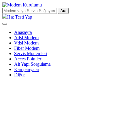
Ara
Hız Testi Yap
Anasayfa
Adsl Modem
Vdsl Modem
Fiber Modem
Servis Modemleri
Acces Pointler
Alt Yapı Sorgulama
Kampanyalar
Diğer