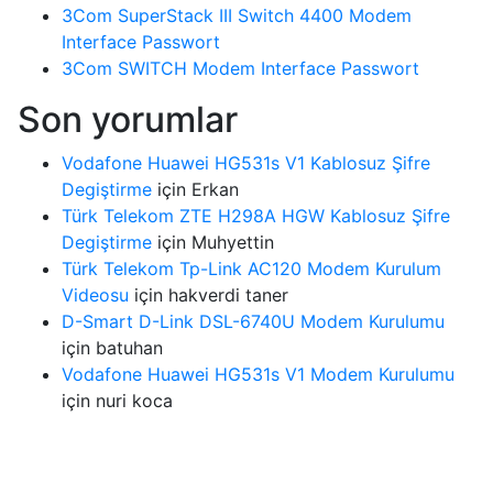
3Com SuperStack III Switch 4400 Modem
Interface Passwort
3Com SWITCH Modem Interface Passwort
Son yorumlar
Vodafone Huawei HG531s V1 Kablosuz Şifre
Degiştirme
için
Erkan
Türk Telekom ZTE H298A HGW Kablosuz Şifre
Degiştirme
için
Muhyettin
Türk Telekom Tp-Link AC120 Modem Kurulum
Videosu
için
hakverdi taner
D-Smart D-Link DSL-6740U Modem Kurulumu
için
batuhan
Vodafone Huawei HG531s V1 Modem Kurulumu
için
nuri koca