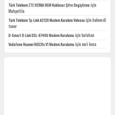
için
Türk Telekom ZTE H298A HGW Kablosuz Şifre Degiştirme
Muhyettin
için
hakverdi
Türk Telekom Tp-Link AC120 Modem Kurulum Videosu
taner
için
batuhan
D-Smart D-Link DSL-6740U Modem Kurulumu
için
nuri koca
Vodafone Huawei HG531s V1 Modem Kurulumu