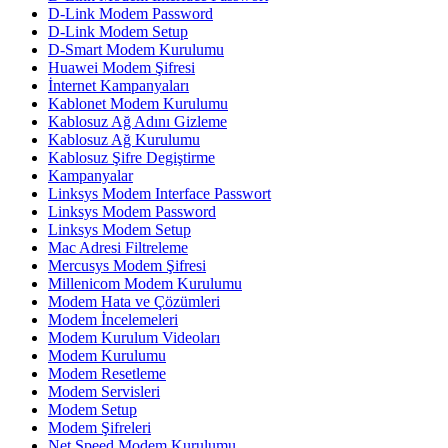
D-Link Modem Password
D-Link Modem Setup
D-Smart Modem Kurulumu
Huawei Modem Şifresi
İnternet Kampanyaları
Kablonet Modem Kurulumu
Kablosuz Ağ Adını Gizleme
Kablosuz Ağ Kurulumu
Kablosuz Şifre Degiştirme
Kampanyalar
Linksys Modem Interface Passwort
Linksys Modem Password
Linksys Modem Setup
Mac Adresi Filtreleme
Mercusys Modem Şifresi
Millenicom Modem Kurulumu
Modem Hata ve Çözümleri
Modem İncelemeleri
Modem Kurulum Videoları
Modem Kurulumu
Modem Resetleme
Modem Servisleri
Modem Setup
Modem Şifreleri
Net Speed Modem Kurulumu