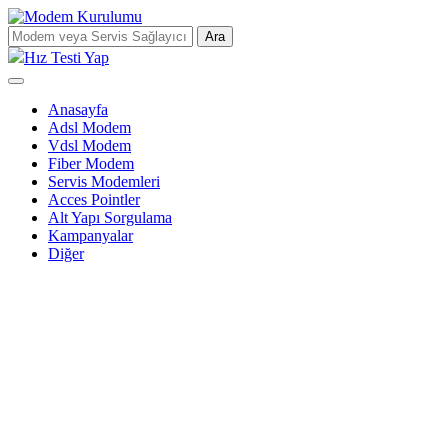
Ara
Hız Testi Yap
Anasayfa
Adsl Modem
Vdsl Modem
Fiber Modem
Servis Modemleri
Acces Pointler
Alt Yapı Sorgulama
Kampanyalar
Diğer