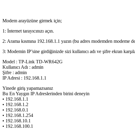
Modem arayüzüne girmek için;
1: İnternet tarayıcınızı açın.
2: Arama kısmına 192.168.1.1 yazın (bu adres modemden modeme deği
3: Modemin IP’sine girdiğinizde sizi kullanıcı adı ve şifre ekran karşıl
Model : TP-Link TD-WR642G
Kullanıcı Adı : admin
Şifre : admin
IP Adresi : 192.168.1.1
Yinede giriş yapamazsanız
Bu En Yaygın IP Adreslerinden birini deneyin
• 192.168.1.1
• 192.168.1.2
• 192.168.0.1
• 192.168.1.254
• 192.168.10.1
• 192.168.100.1