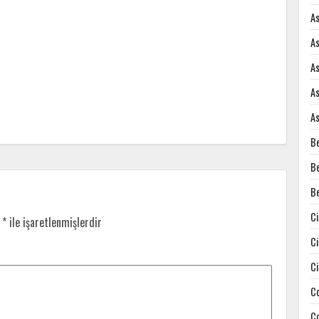
A
A
A
A
A
B
B
B
C
r
*
ile işaretlenmişlerdir
C
C
C
C