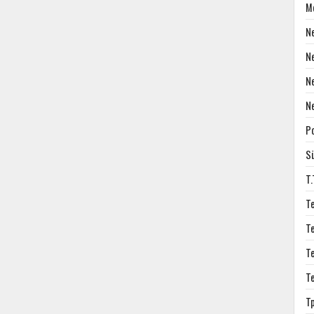
M
N
N
N
N
P
S
T
T
T
T
T
T