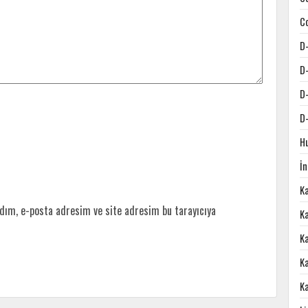
C
D
D
D
D
H
İ
K
dım, e-posta adresim ve site adresim bu tarayıcıya
Ka
K
K
K