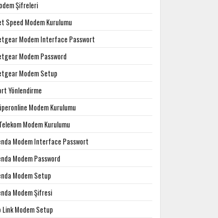
odem Şifreleri
et Speed Modem Kurulumu
etgear Modem Interface Passwort
etgear Modem Password
etgear Modem Setup
ort Yönlendirme
üperonline Modem Kurulumu
.Telekom Modem Kurulumu
enda Modem Interface Passwort
enda Modem Password
enda Modem Setup
enda Modem Şifresi
p Link Modem Setup