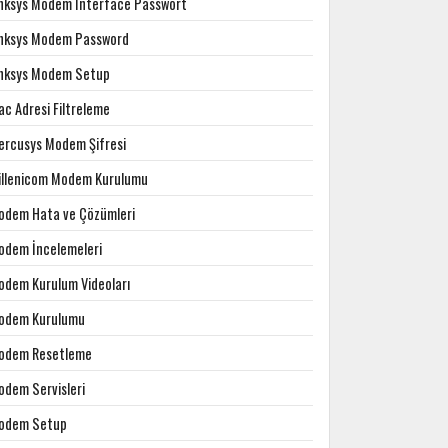
inksys Modem Interface Passwort
inksys Modem Password
inksys Modem Setup
c Adresi Filtreleme
ercusys Modem Şifresi
illenicom Modem Kurulumu
odem Hata ve Çözümleri
odem İncelemeleri
odem Kurulum Videoları
odem Kurulumu
odem Resetleme
odem Servisleri
odem Setup