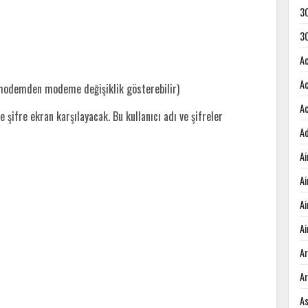
3
3
A
A
 modemden modeme değişiklik gösterebilir)
A
e şifre ekran karşılayacak. Bu kullanıcı adı ve şifreler
A
A
A
A
Ai
A
A
A