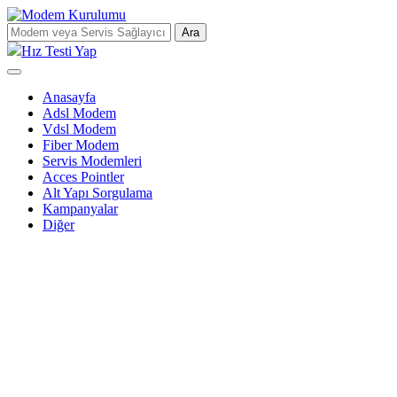
Ara
Hız Testi Yap
Anasayfa
Adsl Modem
Vdsl Modem
Fiber Modem
Servis Modemleri
Acces Pointler
Alt Yapı Sorgulama
Kampanyalar
Diğer