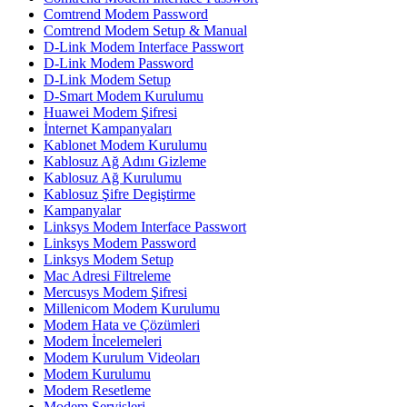
Comtrend Modem Password
Comtrend Modem Setup & Manual
D-Link Modem Interface Passwort
D-Link Modem Password
D-Link Modem Setup
D-Smart Modem Kurulumu
Huawei Modem Şifresi
İnternet Kampanyaları
Kablonet Modem Kurulumu
Kablosuz Ağ Adını Gizleme
Kablosuz Ağ Kurulumu
Kablosuz Şifre Degiştirme
Kampanyalar
Linksys Modem Interface Passwort
Linksys Modem Password
Linksys Modem Setup
Mac Adresi Filtreleme
Mercusys Modem Şifresi
Millenicom Modem Kurulumu
Modem Hata ve Çözümleri
Modem İncelemeleri
Modem Kurulum Videoları
Modem Kurulumu
Modem Resetleme
Modem Servisleri