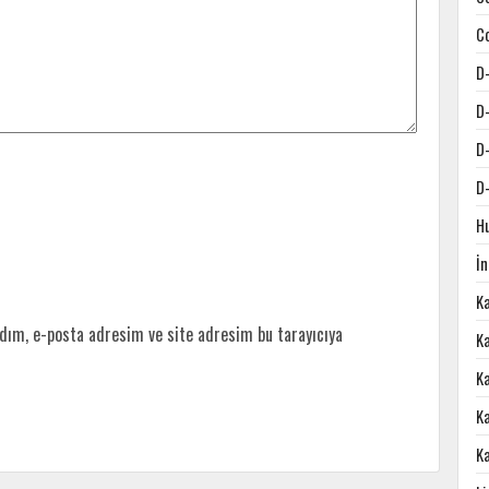
C
D
D
D
D
H
İ
K
dım, e-posta adresim ve site adresim bu tarayıcıya
Ka
K
K
K