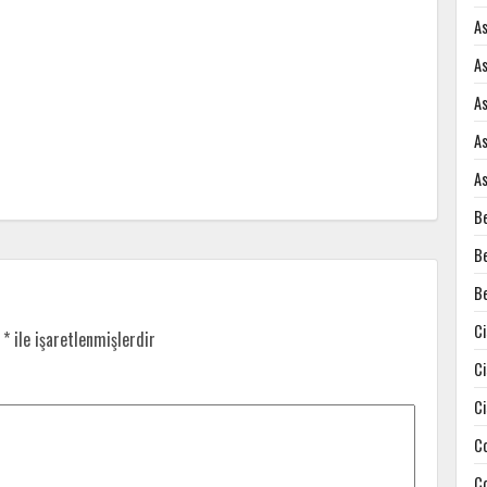
A
A
A
A
A
B
B
B
C
r
*
ile işaretlenmişlerdir
C
C
C
C