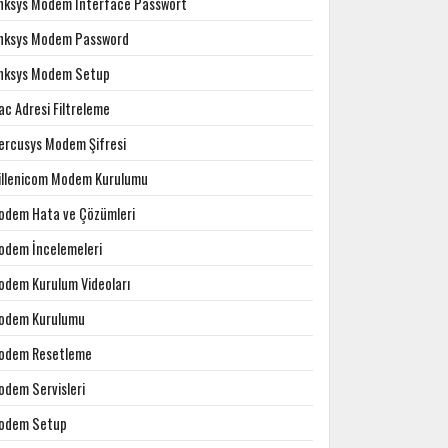
inksys Modem Interface Passwort
inksys Modem Password
inksys Modem Setup
c Adresi Filtreleme
ercusys Modem Şifresi
illenicom Modem Kurulumu
odem Hata ve Çözümleri
odem İncelemeleri
odem Kurulum Videoları
odem Kurulumu
odem Resetleme
odem Servisleri
odem Setup