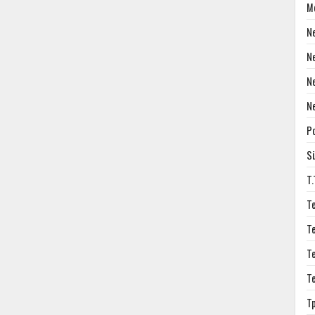
M
N
N
N
N
P
S
T
T
T
T
T
T