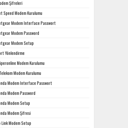
odem Şifreleri
et Speed Modem Kurulumu
etgear Modem Interface Passwort
etgear Modem Password
etgear Modem Setup
ort Yönlendirme
üperonline Modem Kurulumu
.Telekom Modem Kurulumu
enda Modem Interface Passwort
enda Modem Password
enda Modem Setup
enda Modem Şifresi
p Link Modem Setup