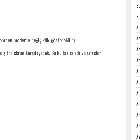
3
3
A
A
demden modeme değişiklik gösterebilir)
A
e şifre ekran karşılayacak. Bu kullanıcı adı ve şifreler
A
A
A
A
Ai
A
A
A