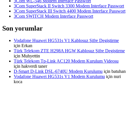
3Com WL-546 Modem Interface Passwort
3Com SuperStack II Switch 3300 Modem Interface Passwort
3Com SuperStack III Switch 4400 Modem Interface Passwort
3Com SWITCH Modem Interface Passwort
Son yorumlar
Vodafone Huawei HG531s V1 Kablosuz Şifre Degiştirme
için
Erkan
Türk Telekom ZTE H298A HGW Kablosuz Şifre Degiştirme
için
Muhyettin
Türk Telekom Tp-Link AC120 Modem Kurulum Videosu
için
hakverdi taner
D-Smart D-Link DSL-6740U Modem Kurulumu
için
batuhan
Vodafone Huawei HG531s V1 Modem Kurulumu
için
nuri
koca