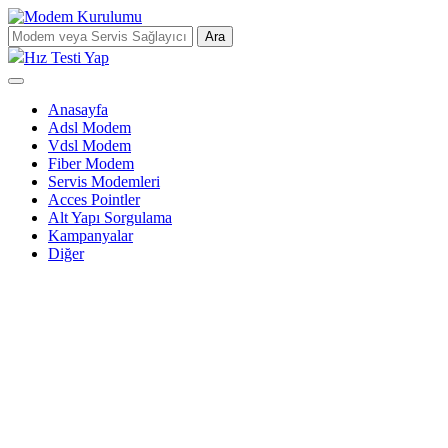
Ara
Hız Testi Yap
Anasayfa
Adsl Modem
Vdsl Modem
Fiber Modem
Servis Modemleri
Acces Pointler
Alt Yapı Sorgulama
Kampanyalar
Diğer