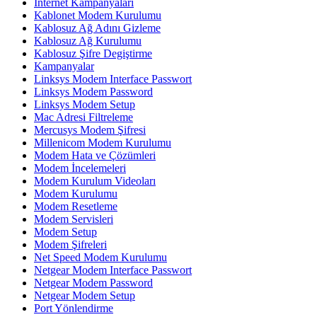
İnternet Kampanyaları
Kablonet Modem Kurulumu
Kablosuz Ağ Adını Gizleme
Kablosuz Ağ Kurulumu
Kablosuz Şifre Degiştirme
Kampanyalar
Linksys Modem Interface Passwort
Linksys Modem Password
Linksys Modem Setup
Mac Adresi Filtreleme
Mercusys Modem Şifresi
Millenicom Modem Kurulumu
Modem Hata ve Çözümleri
Modem İncelemeleri
Modem Kurulum Videoları
Modem Kurulumu
Modem Resetleme
Modem Servisleri
Modem Setup
Modem Şifreleri
Net Speed Modem Kurulumu
Netgear Modem Interface Passwort
Netgear Modem Password
Netgear Modem Setup
Port Yönlendirme