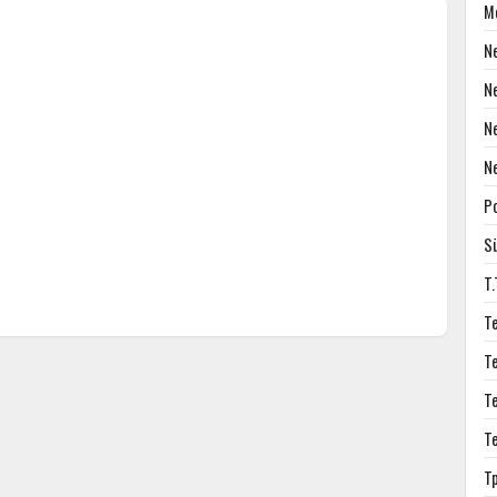
M
N
N
N
N
P
S
T
T
T
T
T
T