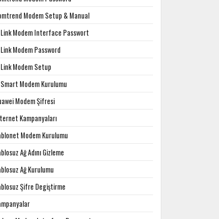
omtrend Modem Setup & Manual
-Link Modem Interface Passwort
-Link Modem Password
-Link Modem Setup
-Smart Modem Kurulumu
uawei Modem Şifresi
nternet Kampanyaları
ablonet Modem Kurulumu
blosuz Ağ Adını Gizleme
ablosuz Ağ Kurulumu
ablosuz Şifre Degiştirme
ampanyalar