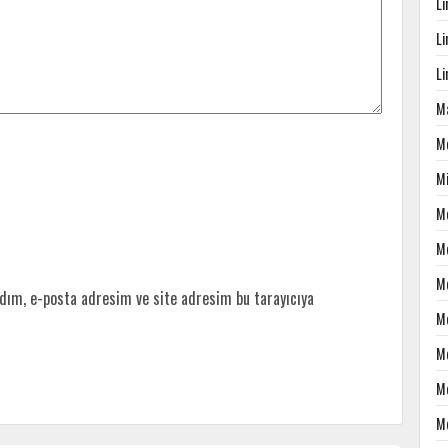
L
L
L
Ma
M
M
M
M
M
dım, e-posta adresim ve site adresim bu tarayıcıya
M
M
M
M