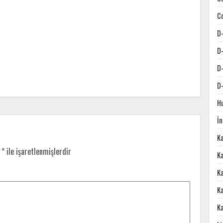
C
D
D
D
D
H
İ
K
r
*
ile işaretlenmişlerdir
Ka
K
K
K