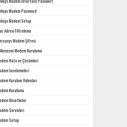
inksys Modem Interface Passwort
inksys Modem Password
inksys Modem Setup
c Adresi Filtreleme
ercusys Modem Şifresi
illenicom Modem Kurulumu
odem Hata ve Çözümleri
odem İncelemeleri
odem Kurulum Videoları
odem Kurulumu
odem Resetleme
odem Servisleri
odem Setup