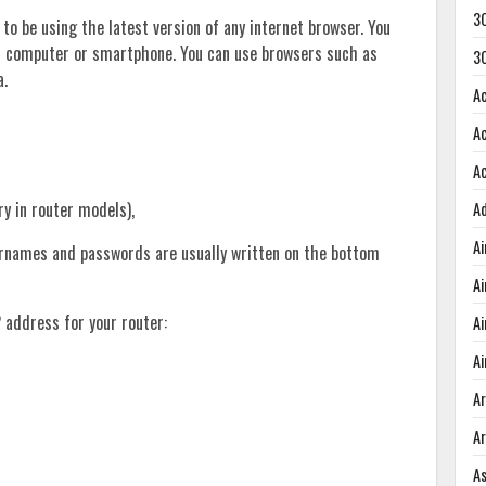
3
 to be using the latest version of any internet browser. You
r computer or smartphone. You can use browsers such as
3
a.
A
A
A
ary in router models),
A
A
sernames and passwords are usually written on the bottom
A
 address for your router:
A
Ai
A
A
A