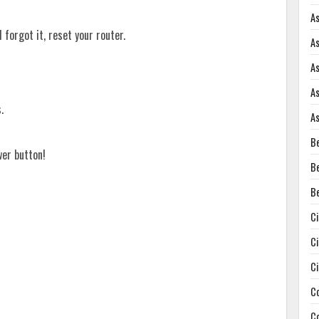
A
forgot it, reset your router.
A
A
A
.
A
B
wer button!
B
B
C
C
C
C
C