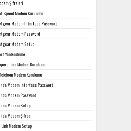
odem Şifreleri
et Speed Modem Kurulumu
etgear Modem Interface Passwort
etgear Modem Password
etgear Modem Setup
ort Yönlendirme
üperonline Modem Kurulumu
.Telekom Modem Kurulumu
enda Modem Interface Passwort
enda Modem Password
enda Modem Setup
enda Modem Şifresi
p Link Modem Setup