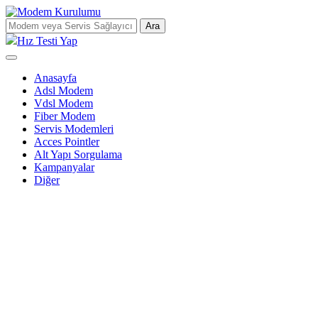
Ara
Hız Testi Yap
Anasayfa
Adsl Modem
Vdsl Modem
Fiber Modem
Servis Modemleri
Acces Pointler
Alt Yapı Sorgulama
Kampanyalar
Diğer