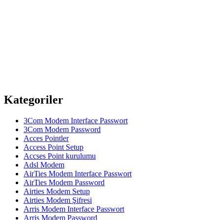
Kategoriler
3Com Modem Interface Passwort
3Com Modem Password
Acces Pointler
Access Point Setup
Accses Point kurulumu
Adsl Modem
AirTies Modem Interface Passwort
AirTies Modem Password
Airties Modem Setup
Airties Modem Şifresi
Arris Modem Interface Passwort
Arris Modem Password