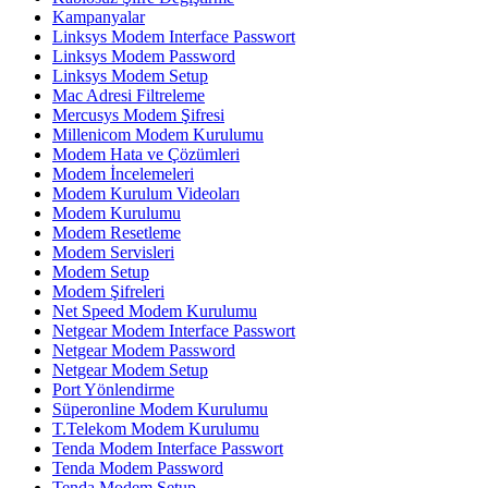
Kampanyalar
Linksys Modem Interface Passwort
Linksys Modem Password
Linksys Modem Setup
Mac Adresi Filtreleme
Mercusys Modem Şifresi
Millenicom Modem Kurulumu
Modem Hata ve Çözümleri
Modem İncelemeleri
Modem Kurulum Videoları
Modem Kurulumu
Modem Resetleme
Modem Servisleri
Modem Setup
Modem Şifreleri
Net Speed Modem Kurulumu
Netgear Modem Interface Passwort
Netgear Modem Password
Netgear Modem Setup
Port Yönlendirme
Süperonline Modem Kurulumu
T.Telekom Modem Kurulumu
Tenda Modem Interface Passwort
Tenda Modem Password
Tenda Modem Setup