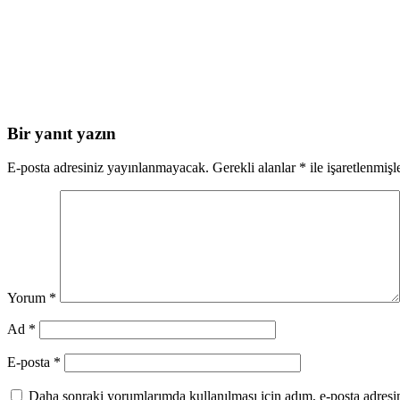
Bir yanıt yazın
E-posta adresiniz yayınlanmayacak.
Gerekli alanlar
*
ile işaretlenmişl
Yorum
*
Ad
*
E-posta
*
Daha sonraki yorumlarımda kullanılması için adım, e-posta adresim